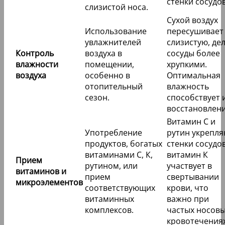
стенки сосудов
слизистой носа.
Сухой воздух
Использование
пересушивает
увлажнителей
слизистую, де
Контроль
воздуха в
сосуды более
влажности
помещении,
хрупкими.
воздуха
особенно в
Оптимальная
отопительный
влажность
сезон.
способствует 
восстановлен
Витамин С и
Употребление
рутин укрепл
продуктов, богатых
стенки сосудов
витаминами С, К,
витамин К
Прием
рутином, или
участвует в
витаминов и
прием
свертывании
микроэлементов
соответствующих
крови, что
витаминных
важно при
комплексов.
частых носов
кровотечениях