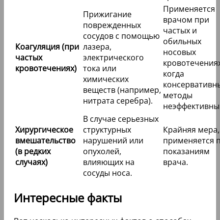
Применяется
Прижигание
врачом при
поврежденных
частых и
сосудов с помощью
обильных
Коагуляция (при
лазера,
носовых
частых
электрического
кровотечениях
кровотечениях)
тока или
когда
химических
консервативн
веществ (например,
методы
нитрата серебра).
неэффективны
В случае серьезных
Хирургическое
структурных
Крайняя мера,
вмешательство
нарушений или
применяется 
(в редких
опухолей,
показаниям
случаях)
влияющих на
врача.
сосуды носа.
Интересные факты