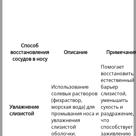
Способ
восстановления
Описание
Примечани
сосудов в носу
Помогает
восстановить
естественный
Использование
барьер
солевых растворов
слизистой,
(физраствор,
уменьшить
Увлажнение
морская вода) для
сухость и
слизистой
промывания носа и
раздражение,
увлажнения
что
слизистой
способствует
оболочки.
заживлению