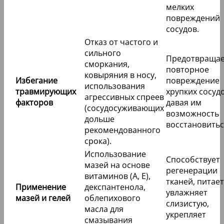
мелких
повреждений
сосудов.
Отказ от частого и
сильного
Предотвраща
сморкания,
повторное
ковыряния в носу,
Избегание
повреждение
использования
травмирующих
хрупких сосудо
агрессивных спреев
факторов
давая им
(сосудосуживающих
возможность
дольше
восстановитьс
рекомендованного
срока).
Использование
Способствует
мазей на основе
регенерации
витаминов (А, Е),
тканей, питает
Применение
декспантенола,
увлажняет
мазей и гелей
облепихового
слизистую,
масла для
укрепляет
смазывания