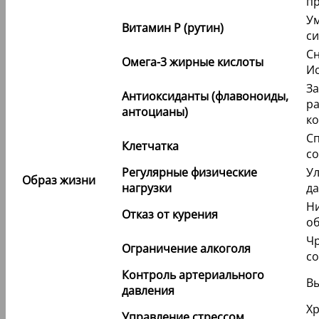
пр
Ум
Витамин P (рутин)
си
Сн
Омега-3 жирные кислоты
Ис
За
Антиоксиданты (флавоноиды,
ра
антоцианы)
ко
Сп
Клетчатка
со
Регулярные физические
Ул
Образ жизни
нагрузки
да
Ни
Отказ от курения
об
Чр
Ограничение алкоголя
со
Контроль артериального
Вы
давления
Хр
Управление стрессом