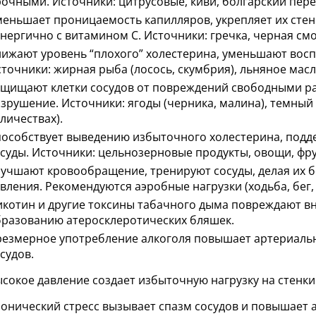
очными. Источники: цитрусовые, киви, болгарский пере
еньшает проницаемость капилляров, укрепляет их стен
нергично с витамином C. Источники: гречка, черная см
ижают уровень “плохого” холестерина, уменьшают восп
точники: жирная рыба (лосось, скумбрия), льняное масл
щищают клетки сосудов от повреждений свободными ра
зрушение. Источники: ягоды (черника, малина), темный
личествах).
особствует выведению избыточного холестерина, подде
суды. Источники: цельнозерновые продукты, овощи, фру
учшают кровообращение, тренируют сосуды, делая их 
вления. Рекомендуются аэробные нагрузки (ходьба, бег,
котин и другие токсины табачного дыма повреждают вн
разованию атеросклеротических бляшек.
езмерное употребление алкоголя повышает артериально
судов.
сокое давление создает избыточную нагрузку на стенки
онический стресс вызывает спазм сосудов и повышает 