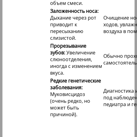
объем смеси.
Заложенность носа:
Дыхание через рот
Очищение но
приводит к
ходов, увлаж
пересыханию
воздуха в по
слизистой.
Прорезывание
зубов:
Увеличение
Обычно прох
слюноотделения,
самостоятель
иногда с изменением
вкуса.
Редкие генетические
заболевания:
Диагностика 
Муковисцидоз
под наблюде
(очень редко, но
педиатра и ге
может быть
причиной).