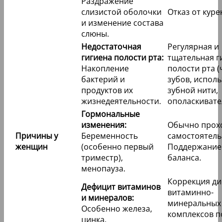
Раздражение
слизистой оболочки
Отказ от куре
и изменение состава
слюны.
Недостаточная
Регулярная и
гигиена полости рта:
тщательная г
Накопление
полости рта (
бактерий и
зубов, испол
продуктов их
зубной нити,
жизнедеятельности.
ополаскивате
Гормональные
изменения:
Обычно прох
Причины у
Беременность
самостоятель
женщин
(особенно первый
Поддержание
триместр),
баланса.
менопауза.
Коррекция ди
Дефицит витаминов
витаминно-
и минералов:
минеральных
Особенно железа,
комплексов п
цинка.