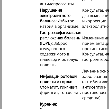
антидепрессанты.
Нарушения
Консультация
электролитного
для выявлен
баланса:
Избыток
и коррекции
натрия в организме.
электролитно
Гастроэзофагеальная
рефлюксная болезнь
Изменение ди
(ГЭРБ):
Заброс
прием антаци
желудочного
прокинетиков
содержимого в
Консультация
пищевод и ротовую
гастроэнтеро
полость.
Лечение осн
Инфекции ротовой
заболевания
полости и горла:
(антибиотики
Стоматит, гингивит,
антисептики,
фарингит, тонзиллит.
противовосп
средства).
Курение: