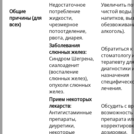
Недостаточное
Увеличить по
Общие
потребление
чистой воды.
причины (для
жидкости,
напитков, в
всех)
чрезмерное
обезвоживани
потоотделение,
алкоголь).
рвота, диарея.
Заболевания
Обратиться к
слюнных желез:
стоматологу 
Синдром Шегрена,
терапевту дл
сиалоаденит
диагностики 
(воспаление
назначения
слюнных желез),
специфическ
опухоли слюнных
лечения.
желез.
Прием некоторых
лекарств:
Обсудить с в
Антигистаминные
возможность
препараты,
препарата ил
диуретики,
корректиров
некоторые
дозировки.