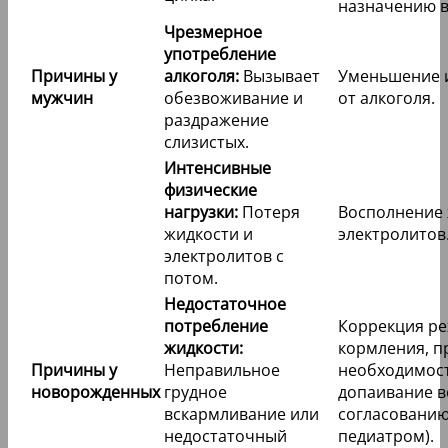
назначению в
Чрезмерное
употребление
Причины у
алкоголя:
Вызывает
Уменьшение и
мужчин
обезвоживание и
от алкоголя.
раздражение
слизистых.
Интенсивные
физические
нагрузки:
Потеря
Восполнение 
жидкости и
электролитов
электролитов с
потом.
Недостаточное
потребление
Коррекция р
жидкости:
кормления, п
Причины у
Неправильное
необходимос
новорожденных
грудное
допаивание в
вскармливание или
согласованию
недостаточный
педиатром).