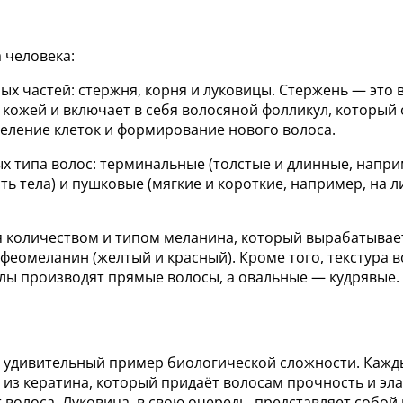
 человека:
ных частей: стержня, корня и луковицы. Стержень — это 
кожей и включает в себя волосяной фолликул, который 
деление клеток и формирование нового волоса.
ых типа волос: терминальные (толстые и длинные, напри
ь тела) и пушковые (мягкие и короткие, например, на л
я количеством и типом меланина, который вырабатывает
феомеланин (желтый и красный). Кроме того, текстура в
лы производят прямые волосы, а овальные — кудрявые.
 удивительный пример биологической сложности. Кажды
 из кератина, который придаёт волосам прочность и эл
 волоса. Луковица, в свою очередь, представляет собой