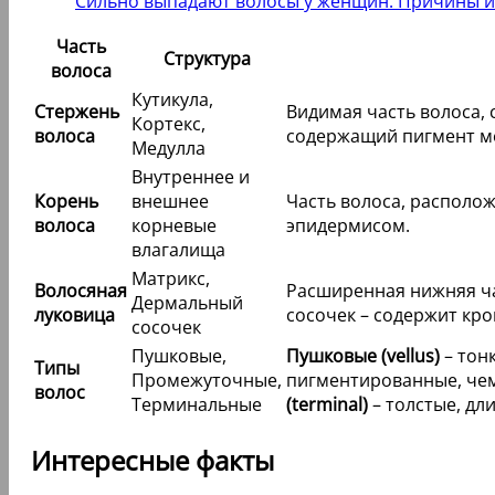
Сильно выпадают волосы у женщин. Причины и
Часть
Структура
волоса
Кутикула,
Стержень
Видимая часть волоса, 
Кортекс,
волоса
содержащий пигмент ме
Медулла
Внутреннее и
Корень
внешнее
Часть волоса, располож
волоса
корневые
эпидермисом.
влагалища
Матрикс,
Волосяная
Расширенная нижняя час
Дермальный
луковица
сосочек – содержит кр
сосочек
Пушковые,
Пушковые (vellus)
– тон
Типы
Промежуточные,
пигментированные, чем
волос
Терминальные
(terminal)
– толстые, дл
Интересные факты