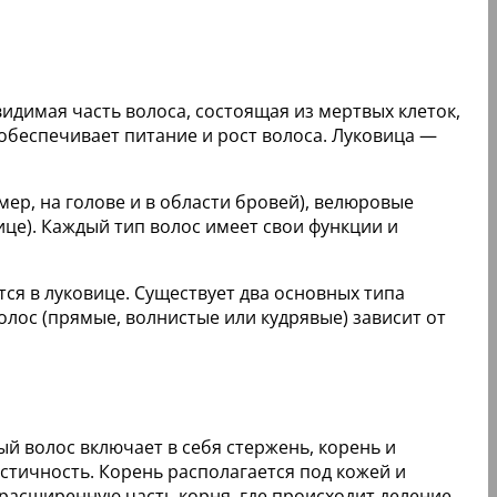
видимая часть волоса, состоящая из мертвых клеток,
обеспечивает питание и рост волоса. Луковица —
мер, на голове и в области бровей), велюровые
ице). Каждый тип волос имеет свои функции и
ся в луковице. Существует два основных типа
олос (прямые, волнистые или кудрявые) зависит от
й волос включает в себя стержень, корень и
астичность. Корень располагается под кожей и
 расширенную часть корня, где происходит деление