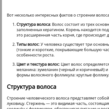
Вот несколько интересных фактов о строении волоса
Структура волоса
: Волос состоит из трех основ
заполненных кератином. Корень находится под 
это расширенная часть корня, где происходит 
Типы волос
: У человека существует три основн
(тонкие и короткие, покрывающие большую част
особенности роста.
Цвет и текстура волос
: Цвет волос определяетс
меланина: эумеланин (черный и коричневый) и 
формы волосяного фолликула: круглые фоллику
Структура волоса
Строение человеческого волоса представляет собой
луковицу. Стержень — это видимая часть, состоящая
соединён с фолликулом, обеспечивая питание и рост