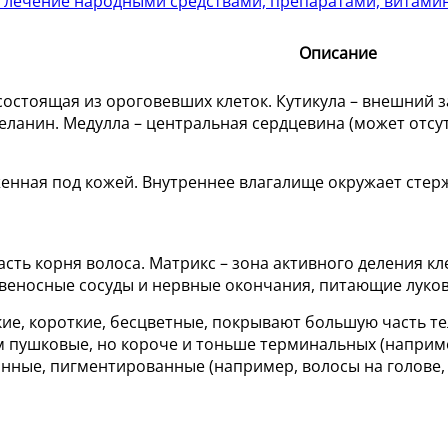
 лечение народными средствами, препаратами, витам
Описание
состоящая из ороговевших клеток. Кутикула – внешний з
ланин. Медулла – центральная сердцевина (может отсут
енная под кожей. Внутреннее влагалище окружает стерж
ть корня волоса. Матрикс – зона активного деления кл
овеносные сосуды и нервные окончания, питающие луков
кие, короткие, бесцветные, покрывают большую часть те
 пушковые, но короче и тоньше терминальных (наприме
инные, пигментированные (например, волосы на голове, 