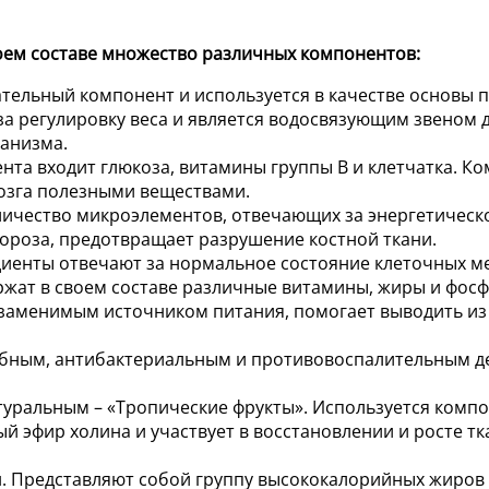
оем составе множество различных компонентов:
ательный компонент и используется в качестве основы 
за регулировку веса и является водосвязующим звеном 
анизма.
иента входит глюкоза, витамины группы B и клетчатка. 
озга полезными веществами.
ичество микроэлементов, отвечающих за энергетическо
пороза, предотвращает разрушение костной ткани.
диенты отвечают за нормальное состояние клеточных 
ржат в своем составе различные витамины, жиры и фос
заменимым источником питания, помогает выводить из
обным, антибактериальным и противовоспалительным де
атуральным – «Тропические фрукты». Используется комп
й эфир холина и участвует в восстановлении и росте т
н. Представляют собой группу высококалорийных жиро