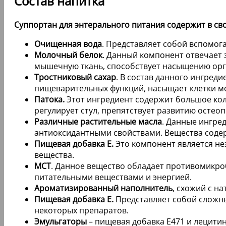
Состав напитка
Суппортан для энтерального питания содержит в св
Очищенная вода
. Представляет собой вспомог
Молочный белок
. Данный компонент отвечает 
мышечную ткань, способствует насыщению орг
Тростниковый сахар
. В состав данного ингред
пищеварительных функций, насыщает клетки м
Патока.
Этот ингредиент содержит большое кол
регулирует стул, препятствует развитию остео
Различные растительные масла
. Данные ингре
антиоксидантными свойствами. Вещества соде
Пищевая добавка E.
Это компонент является не
вещества.
МСТ
. Данное вещество обладает противомикр
питательными веществами и энергией.
Ароматизированный наполнитель
, схожий с н
Пищевая добавка E.
Представляет собой сложны
некоторых препаратов.
Эмульгаторы
– пищевая добавка E471 и лецити