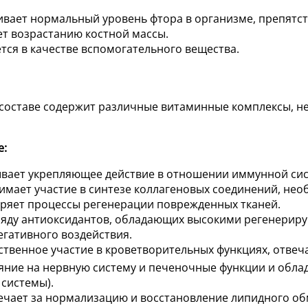
ивает нормальный уровень фтора в организме, препятс
ет возрастанию костной массы.
тся в качестве вспомогательного вещества.
м составе содержит различные витаминные комплексы,
е:
зывает укрепляющее действие в отношении иммунной сис
мает участие в синтезе коллагеновых соединений, необ
коряет процессы регенерации поврежденных тканей.
зряду антиоксидантов, обладающих высокими регенерир
егативного воздействия.
ственное участие в кроветворительных функциях, отвеч
ияние на нервную систему и печеночные функции и обл
системы).
ечает за нормализацию и восстановление липидного об