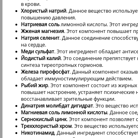
в крови.
Хлористый натрий
. Данное вещество использу
повышению давления.
Натриевая соль
лимонной кислоты. Этот ингред
Жженая магнезия
. Этот компонент повышает п
Натрия селенит
. Данное соединение способств
на сердце.
Меди сульфат
. Этот ингредиент обладает ант
Йодистый калий
. Это соединение препятствуе
синтеза тиреотропных гормонов.
Железа пирофосфат
. Данный компонент оказыв
обладает иммуностимулирующим действием.
Рыбий жир
. Этот компонент состоит из жирн
повышает настроение, устраняет психические 
восстанавливает зрительные функции.
Динатрия молибдат дигидрат
. Это вещество ис
Магниевая соль лимонной кислоты
. Данное со
Сернокислый цинк
. Этот компонент позволяет
Треххлористый хром
. Это вещество использует
Никотинамид
. Данный ингредиент способствуе