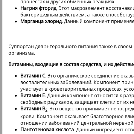
процессах и других обменных реакциях.
Натрия фторид
. Этот макроэлемент восстанавл
бактерицидным действием, а также способству
Марганца хлорид
. Данный компонент применяе
Суппортан для энтерального питания также в свое
организма.
Витамины, входящие в состав средства, и их действи
Витамин C
. Это органическое соединение ока
воспалительных заболеваний. Компонент прини
участвует в кроветворительных процессах, ус
Витамин E
. Данный компонент относится к ра
свободных радикалов, защищает клетки от их н
Витамин B
. Это вещество принимает непосред
2
крови. Компонент оказывает благотворное вл
отношении заболеваний центральной нервной 
Пантотеновая кислота
. Данный ингредиент отв