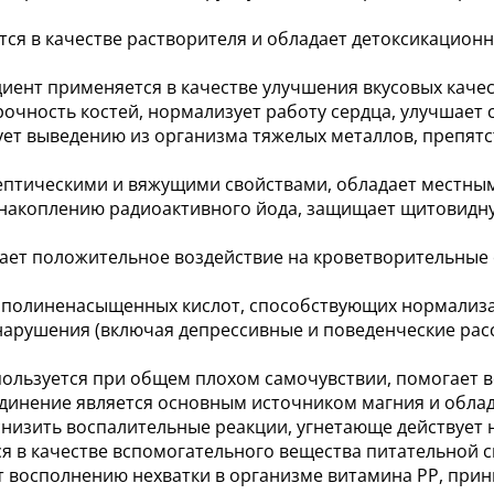
ется в качестве растворителя и обладает детоксикацио
иент применяется в качестве улучшения вкусовых качес
рочность костей, нормализует работу сердца, улучшает
ует выведению из организма тяжелых металлов, препят
исептическими и вяжущими свойствами, обладает местн
т накоплению радиоактивного йода, защищает щитовидну
ает положительное воздействие на кроветворительные
ых полиненасыщенных кислот, способствующих нормали
нарушения (включая депрессивные и поведенческие расс
пользуется при общем плохом самочувствии, помогает во
единение является основным источником магния и обла
 снизить воспалительные реакции, угнетающе действует
ся в качестве вспомогательного вещества питательной с
т восполнению нехватки в организме витамина PP, при