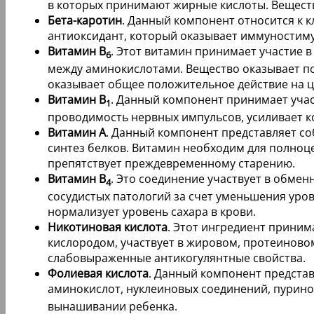
в которых принимают жирные кислоты. Веществ
Бета-каротин
. Данный компонент относится к 
антиоксидант, который оказывает иммуностим
Витамин B
. Этот витамин принимает участие 
6
между аминокислотами. Вещество оказывает по
оказывает общее положительное действие на 
Витамин B
. Данный компонент принимает учас
1
проводимость нервных импульсов, усиливает 
Витамин A
. Данный компонент представляет со
синтез белков. Витамин необходим для полноце
препятствует преждевременному старению.
Витамин B
. Это соединение участвует в обмен
4
сосудистых патологий за счет уменьшения уро
нормализует уровень сахара в крови.
Никотиновая кислота
. Этот ингредиент приним
кислородом, участвует в жировом, протеинов
слабовыраженные антикогулянтные свойства.
Фолиевая кислота
. Данный компонент представ
аминокислот, нуклеиновых соединений, пурино
вынашивании ребенка.