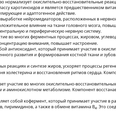
о нормализует окислительно-восстановительные реакц
классу каротиноидов и является предшественником вит
улирующее и адаптогенное действие.
в выработке нейромедиаторов, расположенных в нервной
ложительное влияние на ткани головного мозга, повыш
центральную и периферическую нервную систему.
тие во многих ферментных процессах, жировом, углево
концентрацию внимания, повышает настроение.
бой антиоксидант, который принимает участие в окисли
нного развития и формирования костной ткани и зубов.
ных реакциях и синтезе жиров, ускоряет процессы реген
вня холестерина и восстановления ритмов сердца. Комп
ает участие во многих окислительно-восстановительных
ом и аминокислотном метаболизме. Компонент восстана
ляет собой кофермент, который принимает участие в р
в, пиримидинов, а также в обмене витамина B
. Это со
4