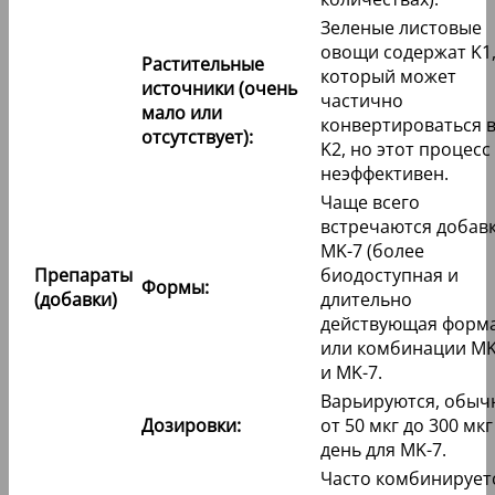
Зеленые листовые
овощи содержат K1
Растительные
который может
источники (очень
частично
мало или
конвертироваться 
отсутствует):
K2, но этот процесс
неэффективен.
Чаще всего
встречаются добавк
MK-7 (более
Препараты
биодоступная и
Формы:
(добавки)
длительно
действующая форма
или комбинации MK
и MK-7.
Варьируются, обыч
Дозировки:
от 50 мкг до 300 мкг
день для MK-7.
Часто комбинирует