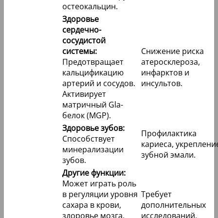
остеокальцин.
Здоровье
сердечно-
сосудистой
системы:
Снижение риска
Предотвращает
атеросклероза,
кальцификацию
инфарктов и
артерий и сосудов.
инсультов.
Активирует
матричный Gla-
белок (MGP).
Здоровье зубов:
Профилактика
Способствует
кариеса, укреплени
минерализации
зубной эмали.
зубов.
Другие функции:
Может играть роль
в регуляции уровня
Требует
сахара в крови,
дополнительных
здоровье мозга,
исследований.