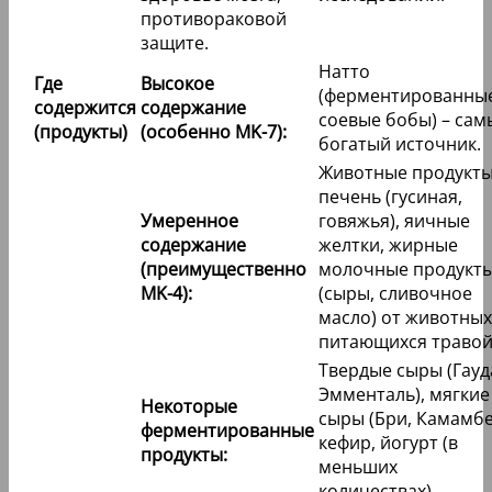
противораковой
защите.
Натто
Где
Высокое
(ферментированны
содержится
содержание
соевые бобы) – сам
(продукты)
(особенно MK-7):
богатый источник.
Животные продукты
печень (гусиная,
Умеренное
говяжья), яичные
содержание
желтки, жирные
(преимущественно
молочные продукт
MK-4):
(сыры, сливочное
масло) от животных
питающихся травой
Твердые сыры (Гауд
Эмменталь), мягкие
Некоторые
сыры (Бри, Камамбе
ферментированные
кефир, йогурт (в
продукты:
меньших
количествах).