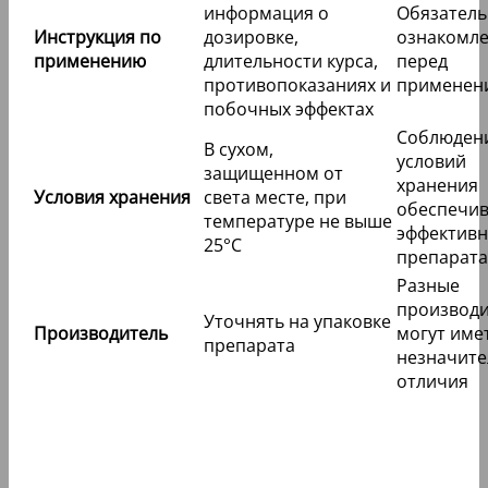
информация о
Обязатель
Инструкция по
дозировке,
ознакомл
применению
длительности курса,
перед
противопоказаниях и
применен
побочных эффектах
Соблюден
В сухом,
условий
защищенном от
хранения
Условия хранения
света месте, при
обеспечив
температуре не выше
эффективн
25°C
препарата
Разные
производ
Уточнять на упаковке
Производитель
могут име
препарата
незначит
отличия