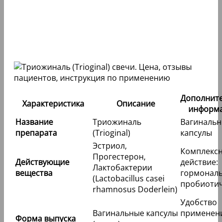
Дополнит
Характеристика
Описание
информ
Название
Триожиналь
Вагиналь
препарата
(Trioginal)
капсулы
Эстриол,
Комплекс
Прогестерон,
Действующие
действие:
Лактобактерии
вещества
гормональ
(Lactobacillus casei
пробиоти
rhamnosus Doderlein)
Удобство
Вагинальные капсулы
применен
Форма выпуска