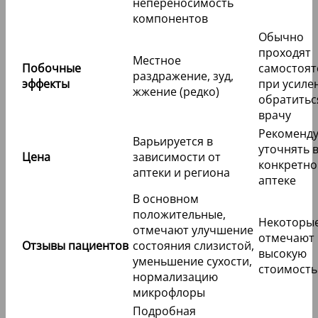
непереносимость
компонентов
Обычно
проходят
Местное
Побочные
самостоят
раздражение, зуд,
эффекты
при усиле
жжение (редко)
обратитьс
врачу
Рекоменду
Варьируется в
уточнять 
Цена
зависимости от
конкретно
аптеки и региона
аптеке
В основном
положительные,
Некоторы
отмечают улучшение
отмечают
Отзывы пациентов
состояния слизистой,
высокую
уменьшение сухости,
стоимость
нормализацию
микрофлоры
Подробная