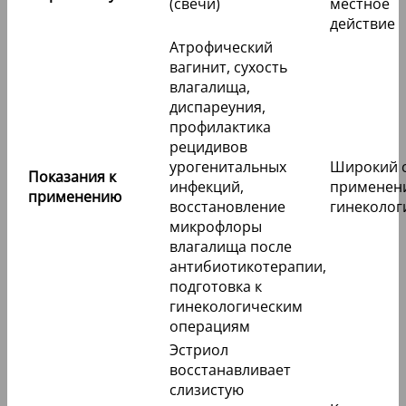
(свечи)
местное
действие
Атрофический
вагинит, сухость
влагалища,
диспареуния,
профилактика
рецидивов
урогенитальных
Широкий 
Показания к
инфекций,
применени
применению
восстановление
гинеколог
микрофлоры
влагалища после
антибиотикотерапии,
подготовка к
гинекологическим
операциям
Эстриол
восстанавливает
слизистую