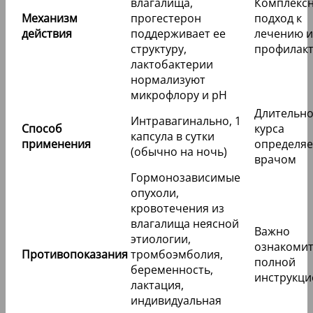
влагалища,
Комплекс
Механизм
прогестерон
подход к
действия
поддерживает ее
лечению и
структуру,
профилакт
лактобактерии
нормализуют
микрофлору и pH
Длительно
Интравагинально, 1
Способ
курса
капсула в сутки
применения
определяе
(обычно на ночь)
врачом
Гормонозависимые
опухоли,
кровотечения из
влагалища неясной
Важно
этиологии,
ознакомит
Противопоказания
тромбоэмболия,
полной
беременность,
инструкци
лактация,
индивидуальная