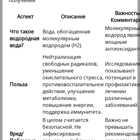
Важность
Аспект
Описание
Комментар
Молекулярны
Что такое
Вода, обогащенная
водород явля
водородная
молекулярным
мощным
вода?
водородом (H2).
антиоксидант
Нейтрализация
свободных радикалов,
Исследования
уменьшение
показывают
окислительного стресса,
потенциал в
Польза
противовоспалительное
профилактике
действие, улучшение
лечении
метаболизма,
различных
повышение энергии,
заболеваний.
поддержка иммунитета.
В целом считается
Важно не
безопасной. Не
превышать
Вред/
зафиксировано
рекомендова