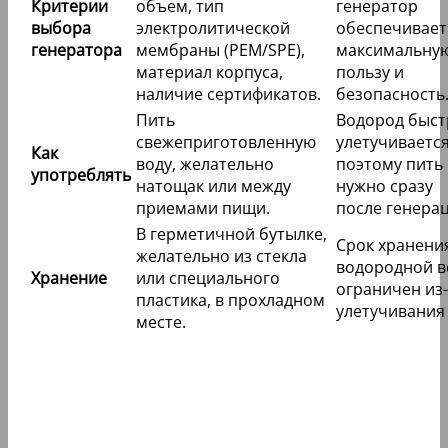
Критерии
объем, тип
генератор
выбора
электролитической
обеспечивает
генератора
мембраны (PEM/SPE),
максимальну
материал корпуса,
пользу и
наличие сертификатов.
безопасность
Пить
Водород быст
свежеприготовленную
улетучивается
Как
воду, желательно
поэтому пить
употреблять
натощак или между
нужно сразу
приемами пищи.
после генера
В герметичной бутылке,
Срок хранени
желательно из стекла
водородной 
Хранение
или специального
ограничен из-
пластика, в прохладном
улетучивания
месте.