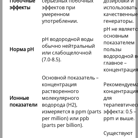
Побочные
серьезных побочных
дозировки и
эффекты
эффектов при
использовать
умеренном
качественные
употреблении.
генераторы.
pH не являетс
основным
pH водородной воды
показателем
обычно нейтральный
Норма pH
пользы
или слабощелочной
водородной в
(7.0-8.5).
главное –
концентрация
Основной показатель –
концентрация
Рекомендуем
растворенного
концентрация
Ионные
молекулярного
для
показатели
водорода (H2),
терапевтичес
измеряется в ppm (parts
эффекта: 0.5 – 
per million) или ppb
ppm и выше.
(parts per billion).
Существуют