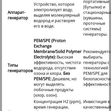
портативные
Устройство, которое
(бутылки) и
электролизует воду,
Аппарат-
стационарны
выделяя молекулярный
генератор
(кувшины,
водород и растворяя
проточные
его в воде.
системы)
генераторы.
PEM/SPE (Proton
Exchange
Membrane/Solid Polymer
Рекомендуетс
Electrolyte):
Высокая
выбирать
эффективность, чистота
генераторы с
Типы
водорода, отсутствие
технологией
генераторов
озона и хлора.
Без
PEM/SPE для
PEM/SPE:
Дешевле, но
безопасности
могут выделять
эффективност
побочные продукты
(хлор, озон).
Концентрация H2 (ppm),
Инвестиция в
время генерации,
качественный