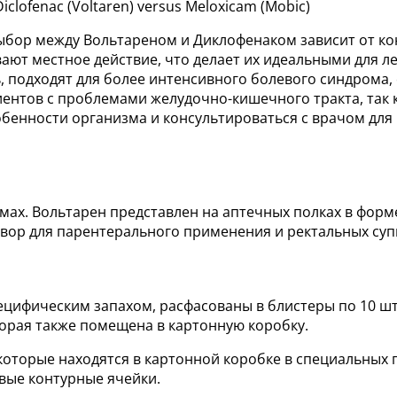
lofenac (Voltaren) versus Meloxicam (Mobic)
ыбор между Вольтареном и Диклофенаком зависит от ко
ают местное действие, что делает их идеальными для ле
ь, подходят для более интенсивного болевого синдрома
иентов с проблемами желудочно-кишечного тракта, так
обенности организма и консультироваться с врачом дл
ах. Вольтарен представлен на аптечных полках в форме
вор для парентерального применения и ректальных суп
ецифическим запахом, расфасованы в блистеры по 10 ш
торая также помещена в картонную коробку.
которые находятся в картонной коробке в специальных
вые контурные ячейки.