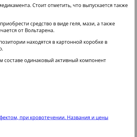
едикамента. Стоит отметить, что выпускается также
риобрести средство в виде геля, мази, а также
чается от Вольтарена.
ппозитории находятся в картонной коробке в
ю.
ем составе одинаковый активный компонент
фектом, при кровотечении. Названия и цены