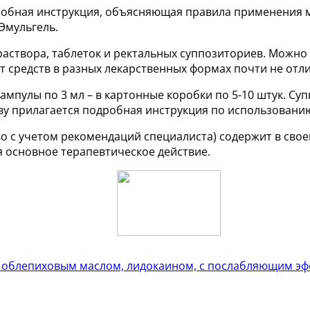
робная инструкция, объясняющая правила применения м
Эмульгель.
аствора, таблеток и ректальных суппозиториев. Можно п
т средств в разных лекарственных формах почти не отли
 ампулы по 3 мл – в картонные коробки по 5-10 штук. Су
ву прилагается подробная инструкция по использовани
о с учетом рекомендаций специалиста) содержит в сво
я основное терапевтическое действие.
с облепиховым маслом, лидокаином, с послабляющим эф