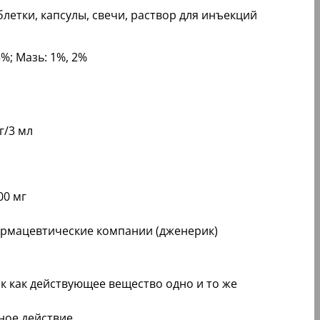
аблетки, капсулы, свечи, раствор для инъекций
5%; Мазь: 1%, 2%
г/3 мл
00 мг
рмацевтические компании (дженерик)
к как действующее вещество одно и то же
ное действие