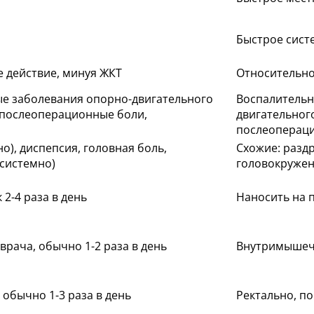
Быстрое сист
 действие, минуя ЖКТ
Относительно
ые заболевания опорно-двигательного
Воспалительн
 послеоперационные боли,
двигательног
послеопераци
о), диспепсия, головная боль,
Схожие: раздр
системно)
головокружен
2-4 раза в день
Наносить на п
рача, обычно 1-2 раза в день
Внутримышечн
 обычно 1-3 раза в день
Ректально, по