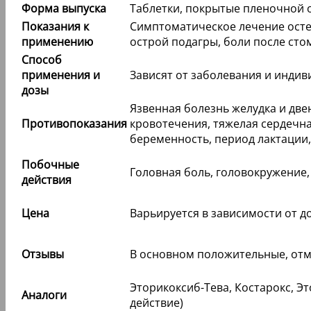
Форма выпуска
Таблетки, покрытые пленочной 
Показания к
Симптоматическое лечение осте
применению
острой подагры, боли после ст
Способ
применения и
Зависят от заболевания и инди
дозы
Язвенная болезнь желудка и дв
Противопоказания
кровотечения, тяжелая сердечн
беременность, период лактации, 
Побочные
Головная боль, головокружение,
действия
Цена
Варьируется в зависимости от до
Отзывы
В основном положительные, отм
Эторикоксиб-Тева, Костарокс, Э
Аналоги
действие)