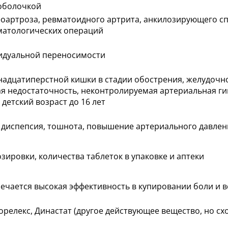
оболочкой
оартроза, ревматоидного артрита, анкилозирующего с
оматологических операций
видуальной переносимости
енадцатиперстной кишки в стадии обострения, желудоч
ая недостаточность, неконтролируемая артериальная ги
детский возраст до 16 лет
 диспепсия, тошнота, повышение артериального давлен
зировки, количества таблеток в упаковке и аптеки
ечается высокая эффективность в купировании боли и 
торелекс, Династат (другое действующее вещество, но сх