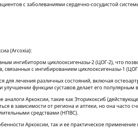
ациентов с заболеваниями сердечно-сосудистой системы
иа (Arcoxia):
ивным ингибитором циклооксигеназы-2 (ЦОГ-2), что поз
, связанных с ингибированием циклооксигеназы-1 (ЦОГ-
тся для лечения различных состояний, включая остеоарт
и улучшении функции суставов делает его популярным 
е аналоги Аркоксии, такие как Эторикоксиб (действующ
ься в зависимости от региона и аптеки, но она часто с
ительными средствами (НПВС).
бенности Аркоксии, так и ее практическое применение 