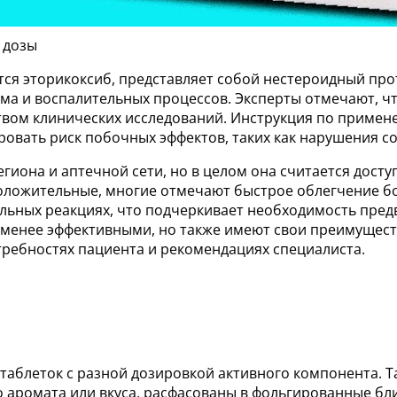
 дозы
тся эторикоксиб, представляет собой нестероидный пр
а и воспалительных процессов. Эксперты отмечают, чт
вом клинических исследований. Инструкция по примен
вать риск побочных эффектов, таких как нарушения со
егиона и аптечной сети, но в целом она считается дос
оложительные, многие отмечают быстрое облегчение бо
ьных реакциях, что подчеркивает необходимость предв
ь менее эффективными, но также имеют свои преимущест
ребностях пациента и рекомендациях специалиста.
таблеток с разной дозировкой активного компонента. 
аромата или вкуса, расфасованы в фольгированные бли