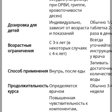
при ОРВИ, гриппе,
кровоточивости
десен)
Индивидуально,
Обычно 1/2
Дозировка для
зависит от возраста
таблетка 2
детей
и показаний
раза в ден
Всегда
С 3-х лет (в
Возрастные
уточняйте 
некоторых случаях
ограничения
инструкци
с 4-х лет)
у врача
Запивать
достаточн
Способ применения
Внутрь, после еды
количеств
воды
Продолжительность
Определяется
Обычно 3-
курса
врачом
недели
Повышенная
чувствительность к
компонентам,