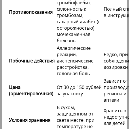
тромбофлебит,
склонность к
Полный сп
Противопоказания
тромбозам,
в инструкц
сахарный диабет (с
осторожностью),
мочекаменная
болезнь
Аллергические
реакции,
Редко, при
Побочные действия
диспепсические
соблюден
расстройства,
дозировки
головная боль
Зависит от
Цена
От 30 до 150 рублей
производи
(ориентировочная)
за упаковку
региона и
аптеки
В сухом,
Хранить в
защищенном от
недоступн
Условия хранения
света месте, при
для детей
температуре не