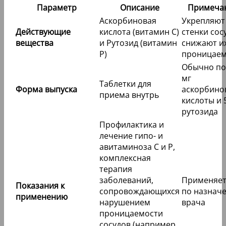
Параметр
Описание
Примеча
Аскорбиновая
Укрепляют
Действующие
кислота (витамин С)
стенки сос
вещества
и Рутозид (витамин
снижают и
Р)
проницаем
Обычно по
мг
Таблетки для
Форма выпуска
аскорбино
приема внутрь
кислоты и 
рутозида
Профилактика и
лечение гипо- и
авитаминоза С и Р,
комплексная
терапия
заболеваний,
Применяет
Показания к
сопровождающихся
по назнач
применению
нарушением
врача
проницаемости
сосудов (например,