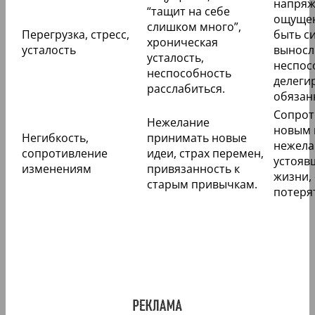
напряж
“тащит на себе
ощущен
слишком много”,
Перегрузка, стресс,
быть с
хроническая
усталость
выносл
усталость,
неспос
неспособность
делеги
расслабиться.
обязан
Сопрот
Нежелание
новым 
Негибкость,
принимать новые
нежела
сопротивление
идеи, страх перемен,
устояв
изменениям
привязанность к
жизни, 
старым привычкам.
потеря