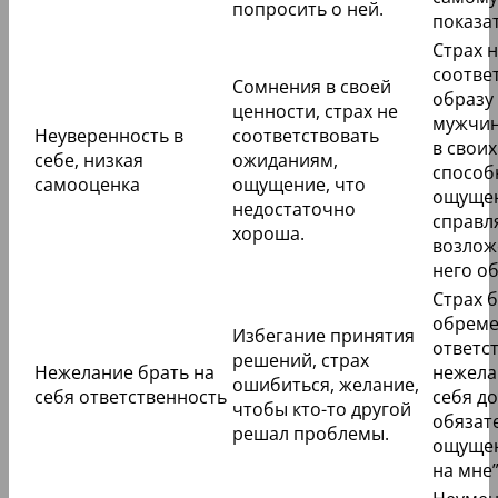
попросить о ней.
показа
Страх 
соотве
Сомнения в своей
образу
ценности, страх не
мужчин
Неуверенность в
соответствовать
в своих
себе, низкая
ожиданиям,
способ
самооценка
ощущение, что
ощущен
недостаточно
справл
хороша.
возлож
него о
Страх 
обрем
Избегание принятия
ответс
решений, страх
Нежелание брать на
нежела
ошибиться, желание,
себя ответственность
себя д
чтобы кто-то другой
обязат
решал проблемы.
ощущен
на мне”