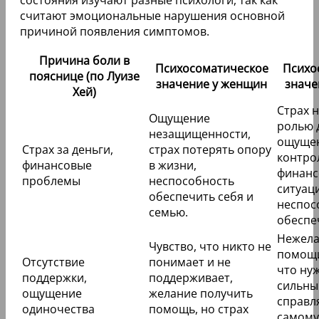
состояния изучают разные психологи, так как
считают эмоциональные нарушения основной
причиной появления симптомов.
Причина боли в
Психосоматическое
Психо
пояснице (по Луизе
значение у женщин
значе
Хей)
Страх н
Ощущение
ролью 
незащищенности,
ощущен
Страх за деньги,
страх потерять опору
контро
финансовые
в жизни,
финанс
проблемы
неспособность
ситуац
обеспечить себя и
неспос
семью.
обеспе
Нежела
Чувство, что никто не
помощи
Отсутствие
понимает и не
что ну
поддержки,
поддерживает,
сильны
ощущение
желание получить
справл
одиночества
помощь, но страх
самому