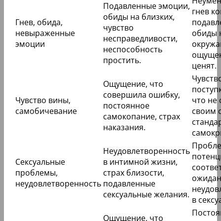
Неумен
Подавленные эмоции,
гнев ко
обиды на близких,
Гнев, обида,
подавл
чувство
невыраженные
обиды 
несправедливости,
эмоции
окружа
неспособность
ощущен
простить.
ценят.
Чувств
Ощущение, что
поступ
совершила ошибку,
Чувство вины,
что не 
постоянное
самобичевание
своим 
самокопание, страх
станда
наказания.
самокр
Пробле
Неудовлетворенность
потенци
Сексуальные
в интимной жизни,
соотве
проблемы,
страх близости,
ожидан
неудовлетворенность
подавленные
неудов
сексуальные желания.
в сексу
Постоя
Ощущение, что