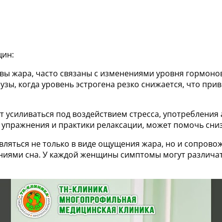
щин:
ивы жара, часто связаны с изменениями уровня гормоно
зы, когда уровень эстрогена резко снижается, что при
т усиливаться под воздействием стресса, употребления
 упражнения и практики релаксации, может помочь сниз
являться не только в виде ощущения жара, но и сопров
ниями сна. У каждой женщины симптомы могут различат