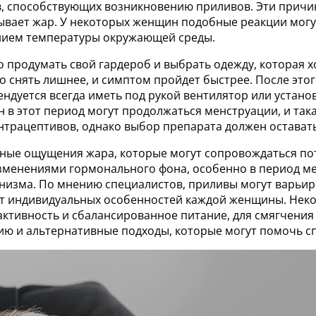
, способствующих возникновению приливов. Эти причин
вает жар. У некоторых женщин подобные реакции могут
ением температуры окружающей среды.
 продумать свой гардероб и выбрать одежду, которая 
ко снять лишнее, и симптом пройдет быстрее. После это
ндуется всегда иметь под рукой вентилятор или установ
в этот период могут продолжаться менструации, и така
трацептивов, однако выбор препарата должен оставать
ные ощущения жара, которые могут сопровождаться по
изменениями гормонального фона, особенно в период ме
анизма. По мнению специалистов, приливы могут варьир
 от индивидуальных особенностей каждой женщины. Нек
активность и сбалансированное питание, для смягчения
ю и альтернативные подходы, которые могут помочь с