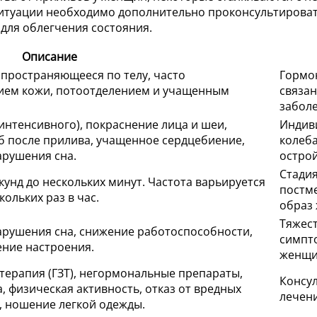
итуации необходимо дополнительно проконсультировать
для облегчения состояния.
Описание
пространяющееся по телу, часто
Гормон
ем кожи, потоотделением и учащенным
связа
забол
интенсивного), покраснение лица и шеи,
Индив
б после прилива, учащенное сердцебиение,
колеба
арушения сна.
острой
Стадия
кунд до нескольких минут. Частота варьируется
постме
кольких раз в час.
образ 
Тяжест
арушения сна, снижение работоспособности,
симпт
ение настроения.
женщи
терапия (ГЗТ), негормональные препараты,
Консул
, физическая активность, отказ от вредных
лечени
, ношение легкой одежды.