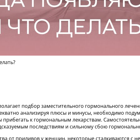
делать?
полагает подбор заместительного гормонального лечен
кватно анализируя плюсы и минусы, необходимо подума
ы прибегать к гормональным лекарствам. Самостоятель
дсказуемым последствиям и сильному сбою гормональн
тва от приливов у женщин, некоторые сталкиваются с 