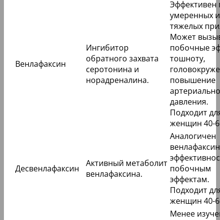
Эффективен 
умеренных и
тяжелых при
Может вызы
Ингибитор
побочные эф
обратного захвата
тошноту,
Венлафаксин
серотонина и
головокруже
норадреналина.
повышение
артериально
давления.
Подходит дл
женщин 40-60
Аналогичен
венлафаксин
эффективнос
Активный метаболит
Десвенлафаксин
побочным
венлафаксина.
эффектам.
Подходит дл
женщин 40-60
Менее изуче