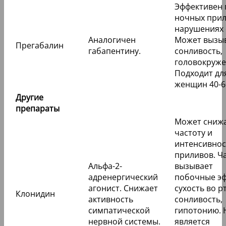
Эффективен 
ночных прил
нарушениях 
Аналогичен
Может вызы
Прегабалин
габапентину.
сонливость,
головокруже
Подходит дл
женщин 40-60
Другие
препараты
Может сниж
частоту и
интенсивнос
приливов. Ч
Альфа-2-
вызывает
адренергический
побочные эф
агонист. Снижает
сухость во рт
Клонидин
активность
сонливость,
симпатической
гипотонию. 
нервной системы.
является