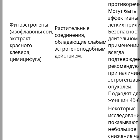
противореч
Могут быть
эффективны
Фитоэстрогены
легких прили
Растительные
(изофлавоны сои,
Безопасност
соединения,
экстракт
длительном
обладающие слабым
красного
применении
эстрогеноподобным
клевера,
всегда
действием.
цимицифуга)
подтвержден
рекомендую
при наличии
эстрогензав
опухолей.
Подходят дл
женщин 40-60
Некоторые
исследовани
показывают
небольшое
снижение ча