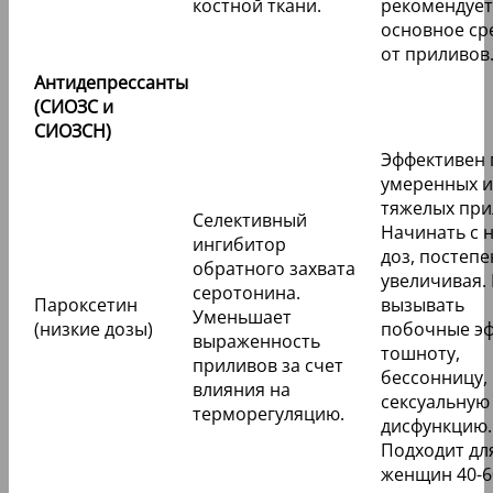
костной ткани.
рекомендует
основное ср
от приливов
Антидепрессанты
(СИОЗС и
СИОЗСН)
Эффективен 
умеренных и
тяжелых при
Селективный
Начинать с 
ингибитор
доз, постеп
обратного захвата
увеличивая.
серотонина.
Пароксетин
вызывать
Уменьшает
(низкие дозы)
побочные эф
выраженность
тошноту,
приливов за счет
бессонницу,
влияния на
сексуальную
терморегуляцию.
дисфункцию.
Подходит дл
женщин 40-60