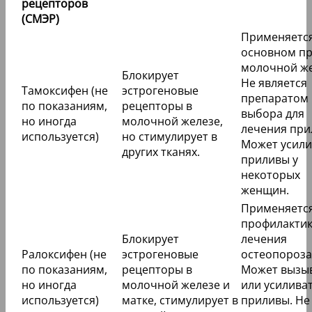
рецепторов
(СМЭР)
Применяется
основном пр
молочной же
Блокирует
Не является
Тамоксифен (не
эстрогеновые
препаратом
по показаниям,
рецепторы в
выбора для
но иногда
молочной железе,
лечения при
используется)
но стимулирует в
Может усили
других тканях.
приливы у
некоторых
женщин.
Применяется
профилактик
Блокирует
лечения
Ралоксифен (не
эстрогеновые
остеопороза
по показаниям,
рецепторы в
Может вызы
но иногда
молочной железе и
или усилива
используется)
матке, стимулирует в
приливы. Не