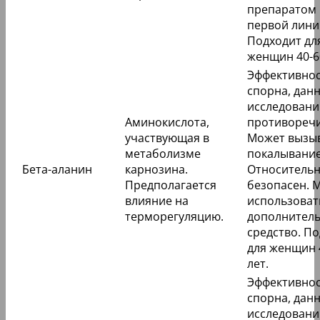
препаратом
первой лини
Подходит дл
женщин 40-60
Эффективно
спорна, дан
исследовани
Аминокислота,
противореч
участвующая в
Может вызы
метаболизме
покалывание
Бета-аланин
карнозина.
Относитель
Предполагается
безопасен. 
влияние на
использоват
терморегуляцию.
дополнител
средство. П
для женщин 
лет.
Эффективно
спорна, дан
исследовани