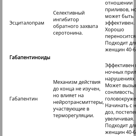
отношении
приливов, н
Селективный
может быть
ингибитор
Эсциталопрам
эффективен.
обратного захвата
Хорошо
серотонина.
переносится
Подходит дл
женщин 40-60
Габапентиноиды
Эффективен 
ночных прил
нарушениях 
Механизм действия
Может вызы
до конца не изучен,
сонливость,
но влияет на
Габапентин
головокруже
нейротрансмиттеры,
Начинать с 
участвующие в
доз, постеп
терморегуляции.
увеличивая.
Подходит дл
женщин 40-60