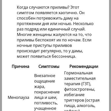
Когда случаются приливы? Этот
симптом появляется хаотично. Он
способен потревожить даму на
протяжении дня или ночью. Несколько
раз подряд или единичный случай.
Многие женщины жалуются на то, что
приливы беспокоят их по ночам. Если
ночные приступы приливов
происходит регулярно, то у дамы,
может появиться бессонница.
Причина
Симптомы
Рекомендации
Гормональная
Внезапное
заместительная
ощущение
терапия (ГЗТ),
жара,
фитоэстрогены,
покраснение
избегание
Менопауза
лица и шеи,
триггеров (острая
потливость,
пища, алкоголь,
учащенное
кофеин),