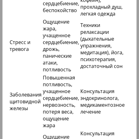
сердцебиение,
прохладный душ,
беспокойство
легкая одежда
Ощущение
Техники
жара,
релаксации
учащенное
(дыхательные
Стресс и
сердцебиение,
упражнения,
тревога
дрожь,
медитация), йога,
панические
психотерапия,
атаки,
достаточный сон
потливость
Повышенная
потливость,
учащенное
Консультация
Заболевания
сердцебиение,
эндокринолога,
щитовидной
нервозность,
медикаментозное
железы
потеря веса,
лечение
ощущение
жара
Консультация
Ощущение