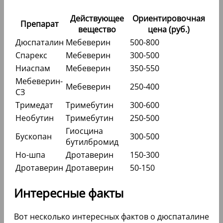
Действующее
Ориентировочная
Препарат
вещество
цена (руб.)
Дюспаталин
Мебеверин
500-800
Спарекс
Мебеверин
300-500
Ниаспам
Мебеверин
350-550
Мебеверин-
Мебеверин
250-400
СЗ
Тримедат
Тримебутин
300-600
Необутин
Тримебутин
250-500
Гиосцина
Бускопан
300-500
бутилбромид
Но-шпа
Дротаверин
150-300
Дротаверин
Дротаверин
50-150
Интересные факты
Вот несколько интересных фактов о дюспаталине