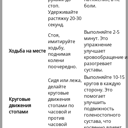
стоп.
боли.
Удерживайте
растяжку 20-30
секунд.
Выполняйте 2-5
Стоя,
минут. Это
имитируйте
упражнение
ходьбу,
Ходьба на месте
улучшает
поднимая
кровообращение и
колени
разогревает
поочередно.
суставы.
Выполняйте 10-15
Сидя или лежа,
кругов в каждую
делайте
сторону. Это
круговые
помогает
Круговые
движения
улучшить
движения
стопами по
подвижность
стопами
часовой и
голеностопного
против
сустава, что
часовой
косвенно влияет