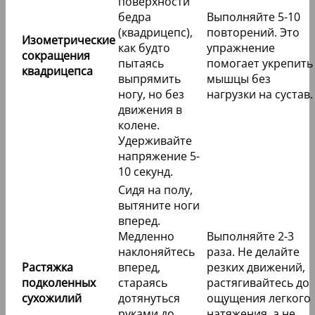
поверхности
бедра
Выполняйте 5-10
(квадрицепс),
повторений. Это
Изометрические
как будто
упражнение
сокращения
пытаясь
помогает укрепить
квадрицепса
выпрямить
мышцы без
ногу, но без
нагрузки на сустав.
движения в
колене.
Удерживайте
напряжение 5-
10 секунд.
Сидя на полу,
вытяните ноги
вперед.
Медленно
Выполняйте 2-3
наклоняйтесь
раза. Не делайте
Растяжка
вперед,
резких движений,
подколенных
стараясь
растягивайтесь до
сухожилий
дотянуться
ощущения легкого
руками до
натяжения, а не