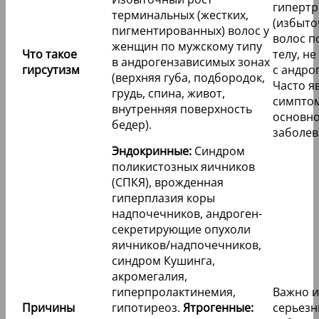
гиперт
терминальных (жестких,
(избыто
пигментированных) волос у
волос п
женщин по мужскому типу
Что такое
телу, н
в андрогензависимых зонах
гирсутизм
с андро
(верхняя губа, подбородок,
Часто я
грудь, спина, живот,
симпто
внутренняя поверхность
основн
бедер).
заболев
Эндокринные:
Синдром
поликистозных яичников
(СПКЯ), врожденная
гиперплазия коры
надпочечников, андроген-
секретирующие опухоли
яичников/надпочечников,
синдром Кушинга,
акромегалия,
гиперпролактинемия,
Важно 
Причины
гипотиреоз.
Ятрогенные:
серьез