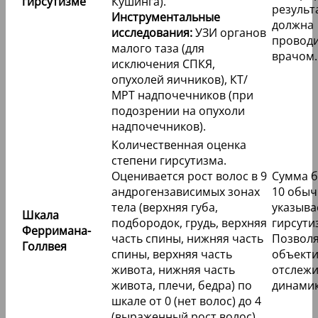
гирсутизме
Кушинга).
результ
Инструментальные
должна
исследования:
УЗИ органов
проводи
малого таза (для
врачом.
исключения СПКЯ,
опухолей яичников), КТ/
МРТ надпочечников (при
подозрении на опухоли
надпочечников).
Количественная оценка
степени гирсутизма.
Оценивается рост волос в 9
Сумма б
андрогензависимых зонах
10 обы
тела (верхняя губа,
указыва
Шкала
подбородок, грудь, верхняя
гирсути
Ферримана-
часть спины, нижняя часть
Позвол
Голлвея
спины, верхняя часть
объект
живота, нижняя часть
отслежи
живота, плечи, бедра) по
динамик
шкале от 0 (нет волос) до 4
(выраженный рост волос).