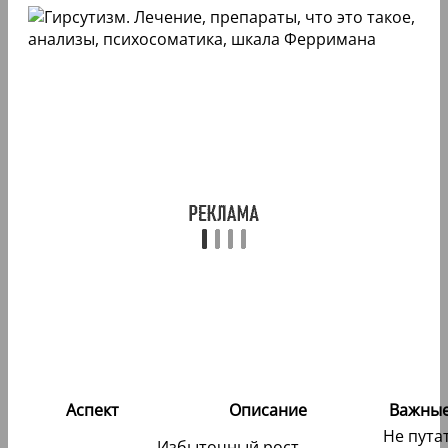
Аспект
Описание
Важны
Не путат
Избыточный рост