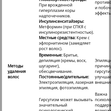
против
При врожденной
и побо
гиперплазии коры
эффекты
надпочечников.
Инсулинсенситайзеры:
Метформин (при СПКЯ с
инсулинорезистентностью).
Местные средства:
Крем с
эфлорнитином (замедляет
рост волос).
Временные:
Бритье,
депиляция (кремы, воск,
Эпиляци
Методы
шугаринг),
причин
удаления
обесцвечивание.
гирсути
волос
Постоянные/длительные:
улучша
Электроэпиляция, лазерная
внешний
эпиляция, фотоэпиляция.
Важна
Гирсутизм может вызывать
психоло
значительный
поддерж
психологический
возмож