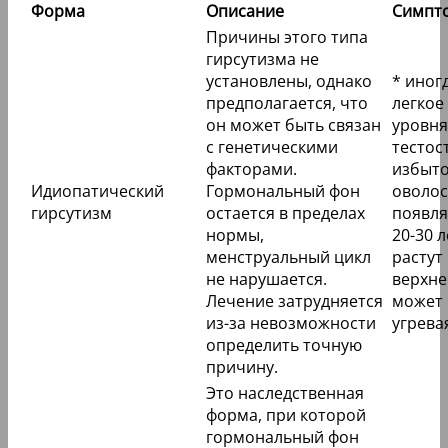
Форма
Описание
Симпт
Причины этого типа
гирсутизма не
установлены, однако
* иног
предполагается, что
легкое
он может быть связан
уровня
с генетическими
тестос
факторами.
избыт
Идиопатический
Гормональный фон
оволо
гирсутизм
остается в пределах
появля
нормы,
20-30 л
менструальный цикл
растут
не нарушается.
верхне
Лечение затрудняется
может 
из-за невозможности
угрева
определить точную
причину.
Это наследственная
форма, при которой
гормональный фон