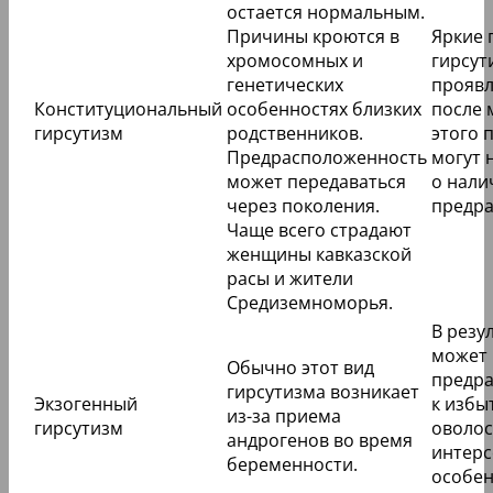
остается нормальным.
Причины кроются в
Яркие 
хромосомных и
гирсут
генетических
проявл
Конституциональный
особенностях близких
после 
гирсутизм
родственников.
этого 
Предрасположенность
могут 
может передаваться
о нали
через поколения.
предра
Чаще всего страдают
женщины кавказской
расы и жители
Средиземноморья.
В резу
может 
Обычно этот вид
предр
гирсутизма возникает
Экзогенный
к избы
из-за приема
гирсутизм
оволос
андрогенов во время
интерс
беременности.
особе