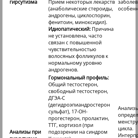
гирсутизма
Прием некоторых лекарств
заболев
(анаболические стероиды,
особенн
андрогены, циклоспорин,
фенитоин, миноксидил).
Идиопатический:
Причина
не установлена, часто
связан с повышенной
чувствительностью
волосяных фолликулов к
нормальному уровню
андрогенов.
Гормональный профиль:
Общий тестостерон,
свободный тестостерон,
ДГЭА-С
(дегидроэпиандростерон
Анализы
сульфат), 17-ОН-
опреде
прогестерон, пролактин,
менстру
ТТГ, кортизол (при
цикла.
Анализы при
подозрении на синдром
Интерп