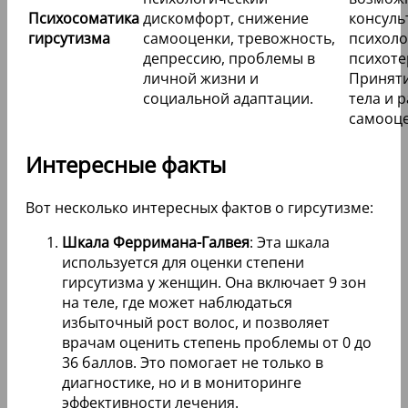
Психосоматика
дискомфорт, снижение
консуль
гирсутизма
самооценки, тревожность,
психоло
депрессию, проблемы в
психоте
личной жизни и
Приняти
социальной адаптации.
тела и 
самооце
Интересные факты
Вот несколько интересных фактов о гирсутизме:
Шкала Ферримана-Галвея
: Эта шкала
используется для оценки степени
гирсутизма у женщин. Она включает 9 зон
на теле, где может наблюдаться
избыточный рост волос, и позволяет
врачам оценить степень проблемы от 0 до
36 баллов. Это помогает не только в
диагностике, но и в мониторинге
эффективности лечения.