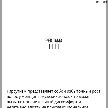
половы
Гирсутизм представляет собой избыточный рост
волос у женщин в мужских зонах, что может
вызывать значительный дискомфорт и
негативно влиять на психоэмоциональное