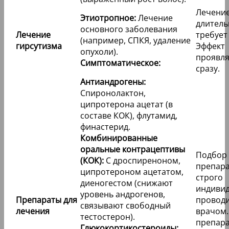
Лечени
Этиотропное:
Лечение
длитель
основного заболевания
Лечение
требует
(например, СПКЯ, удаление
гирсутизма
Эффект
опухоли).
проявля
Симптоматическое:
сразу.
Антиандрогены:
Спиронолактон,
ципротерона ацетат (в
составе КОК), флутамид,
финастерид.
Комбинированные
оральные контрацептивы
Подбор
(КОК):
С дроспиреноном,
препар
ципротероном ацетатом,
строго
диеногестом (снижают
индивид
уровень андрогенов,
Препараты для
провод
связывают свободный
лечения
врачом.
тестостерон).
препар
Глюкокортикостероиды: