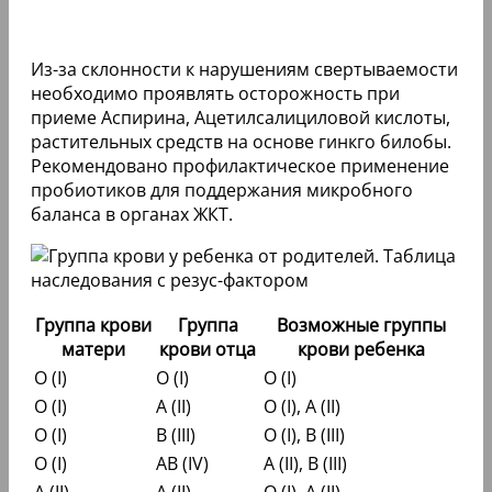
Из-за склонности к нарушениям свертываемости
необходимо проявлять осторожность при
приеме Аспирина, Ацетилсалициловой кислоты,
растительных средств на основе гинкго билобы.
Рекомендовано профилактическое применение
пробиотиков для поддержания микробного
баланса в органах ЖКТ.
Группа крови
Группа
Возможные группы
матери
крови отца
крови ребенка
O (I)
O (I)
O (I)
O (I)
A (II)
O (I), A (II)
O (I)
B (III)
O (I), B (III)
O (I)
AB (IV)
A (II), B (III)
A (II)
A (II)
O (I), A (II)