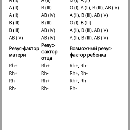
A (II)
B (III)
O (I), A (II), B (III), AB (IV)
A (II)
AB (IV)
A (II), B (III), AB (IV)
B (III)
B (III)
O (I), B (III)
B (III)
AB (IV)
A (II), B (III), AB (IV)
AB (IV)
AB (IV)
A (II), B (III), AB (IV)
Резус-
Резус-фактор
Возможный резус-
фактор
матери
фактор ребенка
отца
Rh+
Rh+
Rh+, Rh-
Rh+
Rh-
Rh+, Rh-
Rh-
Rh+
Rh+, Rh-
Rh-
Rh-
Rh-