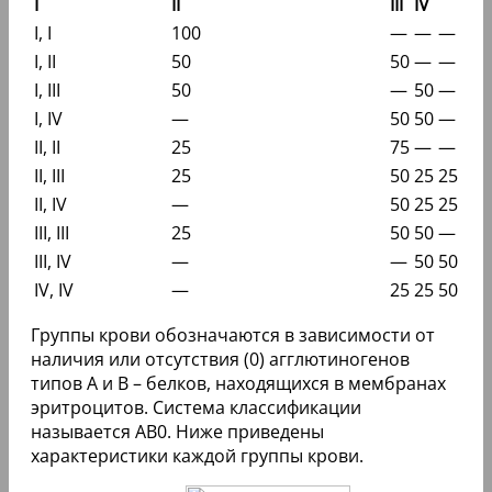
I
II
III
IV
I, I
100
—
—
—
I, II
50
50
—
—
I, III
50
—
50
—
I, IV
—
50
50
—
II, II
25
75
—
—
II, III
25
50
25
25
II, IV
—
50
25
25
III, III
25
50
50
—
III, IV
—
—
50
50
IV, IV
—
25
25
50
Группы крови обозначаются в зависимости от
наличия или отсутствия (0) агглютиногенов
типов A и B – белков, находящихся в мембранах
эритроцитов. Система классификации
называется АВ0. Ниже приведены
характеристики каждой группы крови.