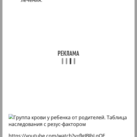
https://youtube.com/watch?v=fIgJBIbLqOE