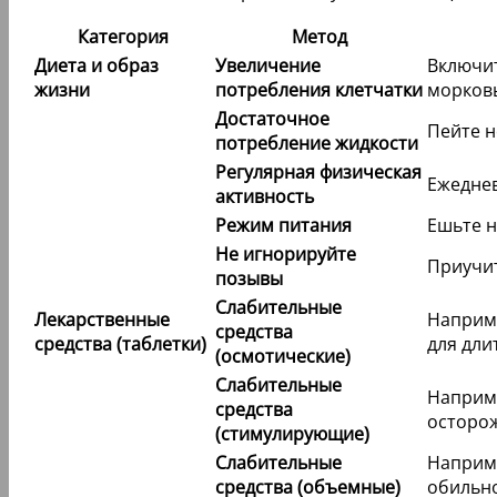
Категория
Метод
Диета и образ
Увеличение
Включит
жизни
потребления клетчатки
морковь
Достаточное
Пейте н
потребление жидкости
Регулярная физическая
Ежеднев
активность
Режим питания
Ешьте н
Не игнорируйте
Приучит
позывы
Слабительные
Лекарственные
Наприме
средства
средства (таблетки)
для дли
(осмотические)
Слабительные
Наприме
средства
осторож
(стимулирующие)
Слабительные
Наприме
средства (объемные)
обильно