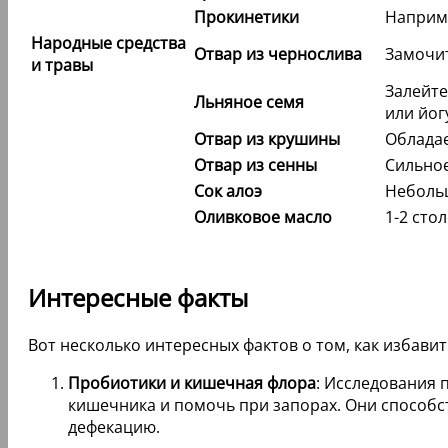
Прокинетики
Наприме
Народные средства
Отвар из чернослива
Замочит
и травы
Залейте
Льняное семя
или йог
Отвар из крушины
Обладае
Отвар из сенны
Сильное
Сок алоэ
Небольш
Оливковое масло
1-2 сто
Интересные факты
Вот несколько интересных фактов о том, как избавит
Пробиотики и кишечная флора
: Исследования 
кишечника и помочь при запорах. Они способс
дефекацию.