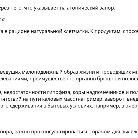
рез него, что указывает на атонический запор.
х:
а в рационе натуральной клетчатки. К продуктам, спос
 ведущих малоподвижный образ жизни и проводящих мн
леваниями, преимущественно органов брюшной полости
, недостаточности гипофиза, коры надпочечников и по
тствий на пути каловых масс (например, заворот, внед
ого сдерживания в бытовых условиях, например, в очере
запора, важно проконсультироваться с врачом для выяв