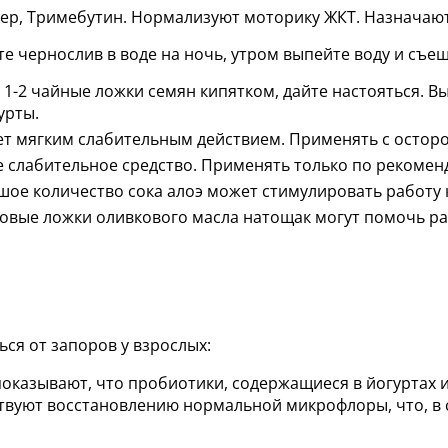
р, Тримебутин. Нормализуют моторику ЖКТ. Назначают
е чернослив в воде на ночь, утром выпейте воду и съеш
 1-2 чайные ложки семян кипятком, дайте настояться. 
урты.
т мягким слабительным действием. Применять с осторо
 слабительное средство. Применять только по рекоменд
ое количество сока алоэ может стимулировать работу
ловые ложки оливкового масла натощак могут помочь ра
ься от запоров у взрослых:
показывают, что пробиотики, содержащиеся в йогуртах 
твуют восстановлению нормальной микрофлоры, что, в с