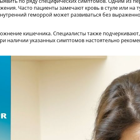
ыявить по ряду специфических симптомов. Одним из пе
жжения. Часто пациенты замечают кровь в стуле или на 
 внутренний геморрой может развиваться без выраженно
ожнение кишечника. Специалисты также подчеркивают,
ри наличии указанных симптомов настоятельно рекоменд