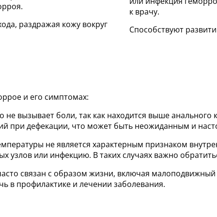
или инфекция геморро
орроя.
к врачу.
хода, раздражая кожу вокруг
Способствуют развити
оррое и его симптомах:
о не вызывает боли, так как находится выше анального к
ний при дефекации, что может быть неожиданным и на
емпературы не является характерным признаком внутре
х узлов или инфекцию. В таких случаях важно обратитьс
часто связан с образом жизни, включая малоподвижный
чь в профилактике и лечении заболевания.