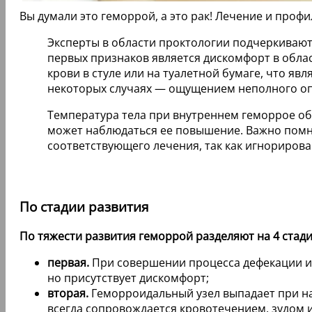
Вы думали это геморрой, а это рак! Лечение и проф
Эксперты в области проктологии подчеркиваю
первых признаков является дискомфорт в облас
крови в стуле или на туалетной бумаге, что я
некоторых случаях — ощущением неполного о
Температура тела при внутреннем геморрое об
может наблюдаться ее повышение. Важно помни
соответствующего лечения, так как игнориров
По стадии развития
По тяжести развития геморрой разделяют на 4 стади
первая.
При совершении процесса дефекации из
но присутствует дискомфорт;
вторая.
Геморроидальный узел выпадает при на
всегда сопровождается кровотечением, зудом 