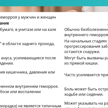
 геморроя у мужчин и женщин
ание
бумаге, в унитазе или на кале
Обычно безболезненн
внутреннего геморроя 
На начальных стадиях 
 в области заднего прохода,
прогрессирования заб
остаются снаружи.
ануса, усиливающиеся после
Могут быть вызваны р
идении.
из прямой кишки.
я кишечника, давления или
Часто усиливается при
жненном внутреннем геморрое.
Боль может быть остр
бозе или воспалении
ходьбе или сидении.
Может указывать на ра
хорадка) не является типичным