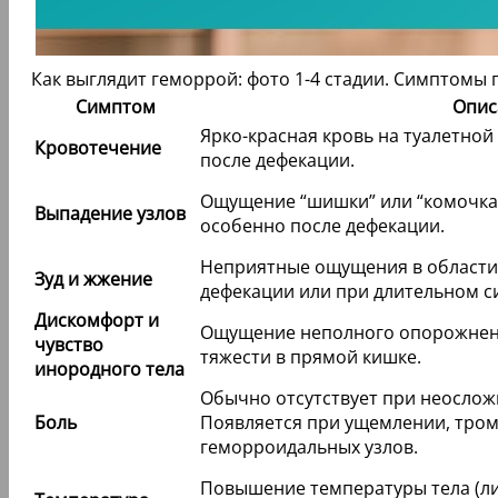
Как выглядит геморрой: фото 1-4 стадии. Симптомы
Симптом
Опис
Ярко-красная кровь на туалетной 
Кровотечение
после дефекации.
Ощущение “шишки” или “комочка”
Выпадение узлов
особенно после дефекации.
Неприятные ощущения в области 
Зуд и жжение
дефекации или при длительном с
Дискомфорт и
Ощущение неполного опорожнени
чувство
тяжести в прямой кишке.
инородного тела
Обычно отсутствует при неосло
Боль
Появляется при ущемлении, тром
геморроидальных узлов.
Повышение температуры тела (ли