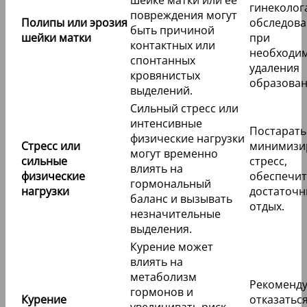
гинеколог
повреждения могут
Полипы или эрозия
обследова
быть причиной
шейки матки
при
контактных или
необходим
спонтанных
удаления
кровянистых
образован
выделений.
Сильный стресс или
интенсивные
Постарать
физические нагрузки
Стресс или
минимизи
могут временно
сильные
стресс,
влиять на
физические
обеспечит
гормональный
нагрузки
достаточ
баланс и вызывать
отдых.
незначительные
выделения.
Курение может
влиять на
метаболизм
Рекоменду
гормонов и
Курение
отказаться
увеличивать риск