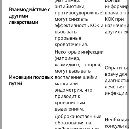
антибиотики,
информир
Взаимодействие с
противосудорожные)
врача о п
другими
могут снижать
КОК при
лекарствами
эффективность КОК и
назначен
вызывать
других лек
прорывные
кровотечения.
Некоторые инфекции
(например,
хламидиоз, гонорея)
Обратитьс
могут вызывать
врачу для
Инфекции половых
воспаление шейки
диагности
путей
матки или
лечения
эндометрия, что
инфекции.
приводит к
кровянистым
выделениям.
Доброкачественные
Необходи
образования на
консульта
шейке матки или ее