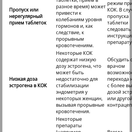
режим пр
разное время) может
Пропуск или
КОК. В слу
привести к
нерегулярный
пропуска
колебаниям уровня
прием таблеток
таблетки
гормонов и, как
следовать
следствие, к
инструкци
прорывным
препарату
кровотечениям.
Некоторые КОК
содержат низкую
Обсудить 
дозу эстрогена, что
врачом
может быть
возможно
Низкая доза
недостаточно для
перехода 
эстрогена в КОК
стабилизации
с более в
эндометрия у
дозой эст
некоторых женщин,
или друго
вызывая прорывные
контрацеп
кровотечения.
Некоторые
препараты
(например,
Всегда