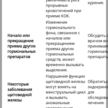
курения.
прорывных
кровотечений при
приеме КОК.
Изменение
гормонального
фона, связанное с
Начало или
Обсудить 
началом или
прекращение
врачом вс
прекращением
приема других
принимае
приема других
гормональных
гормонал
гормональных
препаратов
препараты
средств, может
временно вызывать
выделения.
Нарушения функции
щитовидной железы
Обратитьс
Некоторые
могут влиять на
эндокрино
заболевания
менструальный цикл
для
щитовидной
и вызывать
обследова
железы
аномальные
лечения.
кровотечения.