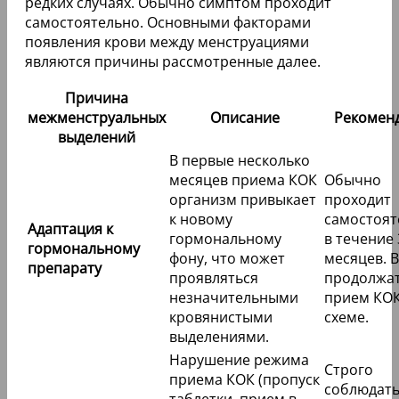
редких случаях. Обычно симптом проходит
самостоятельно. Основными факторами
появления крови между менструациями
являются причины рассмотренные далее.
Причина
межменструальных
Описание
Рекомен
выделений
В первые несколько
месяцев приема КОК
Обычно
организм привыкает
проходит
к новому
самостоят
Адаптация к
гормональному
в течение 
гормональному
фону, что может
месяцев. 
препарату
проявляться
продолжа
незначительными
прием КОК
кровянистыми
схеме.
выделениями.
Нарушение режима
Строго
приема КОК (пропуск
соблюдат
таблетки, прием в