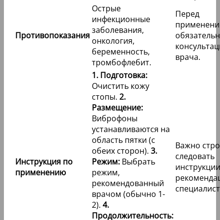
Острые
Перед
инфекционные
применени
заболевания,
Противопоказания
обязательн
онкология,
консультац
беременность,
врача.
тромбофлебит.
1. Подготовка:
Очистить кожу
стопы.
2.
Размещение:
Виброфоны
устанавливаются на
область пятки (с
Важно стро
обеих сторон).
3.
следовать
Инструкция по
Режим:
Выбрать
инструкции
применению
режим,
рекоменда
рекомендованный
специалист
врачом (обычно 1-
2).
4.
Продолжительность: