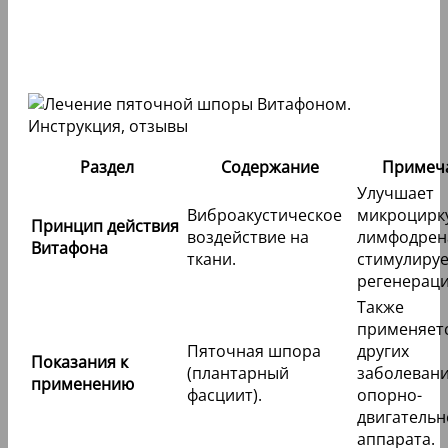
Раздел
Содержание
Примеч
Улучшает
Виброакустическое
микроцирк
Принцип действия
воздействие на
лимфодрен
Витафона
ткани.
стимулируе
регенерац
Также
применяет
Пяточная шпора
других
Показания к
(плантарный
заболеван
применению
фасциит).
опорно-
двигательн
аппарата.