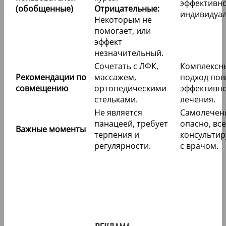
эффективн
(обобщенные)
Отрицательные:
индивидуал
Некоторым не
помогает, или
эффект
незначительный.
Сочетать с ЛФК,
Комплексн
Рекомендации по
массажем,
подход по
совмещению
ортопедическими
эффективн
стельками.
лечения.
Не является
Самолечен
панацеей, требует
опасно, вс
Важные моменты
терпения и
консультир
регулярности.
с врачом.