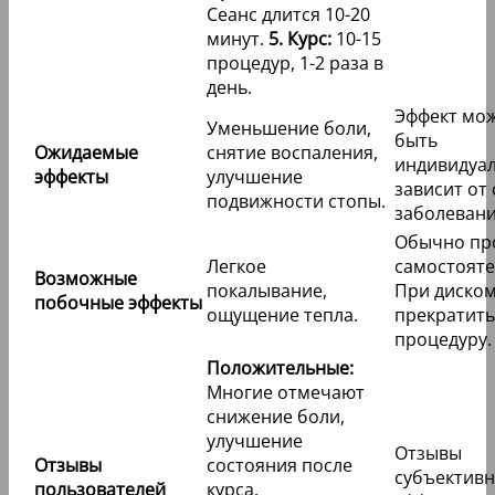
Сеанс длится 10-20
минут.
5. Курс:
10-15
процедур, 1-2 раза в
день.
Эффект мо
Уменьшение боли,
быть
Ожидаемые
снятие воспаления,
индивидуа
эффекты
улучшение
зависит от
подвижности стопы.
заболевани
Обычно пр
Легкое
самостояте
Возможные
покалывание,
При диско
побочные эффекты
ощущение тепла.
прекратить
процедуру.
Положительные:
Многие отмечают
снижение боли,
улучшение
Отзывы
Отзывы
состояния после
субъективн
пользователей
курса.