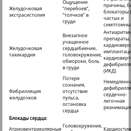
Ощущение
причины, б
Желудочковая
“перебоев”,
блокаторы 
экстрасистолия
“толчков” в
частых и
груди
симптомны
Антиаритм
Внезапное
препараты,
учащенное
кардиоверс
Желудочковая
сердцебиение,
имплантац
тахикардия
головокружение,
кардиоверт
обмороки, боль
дефибрилл
в груди
(ИКД)
Потеря
Немедленн
сознания,
дефибрилля
Фибрилляция
отсутствие
сердечно-
желудочков
пульса,
легочная
остановка
реанимаци
сердца
Блокады сердца:
Головокружение,
Атриовентрикулярные
Кардиостим