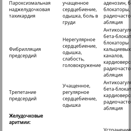
Пароксизмальная
учащенное
аденозин, б
наджелудочковая
сердцебиение,
блокаторы,
тахикардия
одышка, боль в
радиочасто
груди
абляция
Антикоагул
бета-блока
Нерегулярное
блокаторы
сердцебиение,
Фибрилляция
кальциевых
одышка,
предсердий
каналов,
слабость,
кардиоверс
головокружение
радиочасто
абляция
Антикоагул
Учащенное,
бета-блока
Трепетание
регулярное
кардиоверс
предсердий
сердцебиение,
радиочасто
одышка
абляция
Желудочковые
аритмии:
Устранение