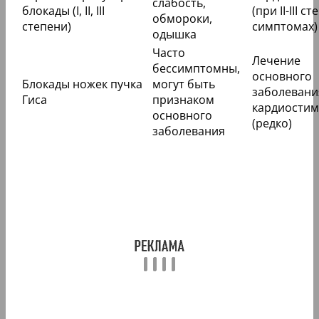
слабость,
блокады (I, II, III
(при II-III с
обмороки,
степени)
симптомах)
одышка
Часто
Лечение
бессимптомны,
основного
Блокады ножек пучка
могут быть
заболевани
Гиса
признаком
кардиостим
основного
(редко)
заболевания