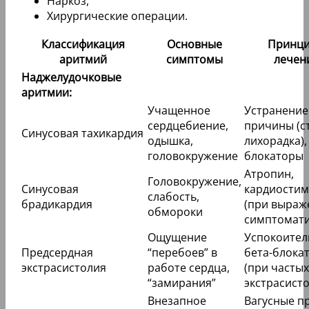
Наркоз,
Хирургические операции.
Классификация
Основные
Принц
аритмий
симптомы
лечен
Наджелудочковые
аритмии:
Учащенное
Устранение
сердцебиение,
причины (ст
Синусовая тахикардия
одышка,
лихорадка),
головокружение
блокаторы
Атропин,
Головокружение,
Синусовая
кардиостим
слабость,
брадикардия
(при выраж
обмороки
симптомати
Ощущение
Успокоител
Предсердная
“перебоев” в
бета-блока
экстрасистолия
работе сердца,
(при частых
“замирания”
экстрасисто
Внезапное
Вагусные п