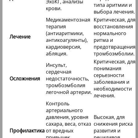
ЭхоКГ, анализы
типа аритмии и
крови.
выбора лечения.
Медикаментозная
Критическая, для
терапия
восстановления
(антиаритмики,
нормального
Лечение
антикоагулянты),
ритма и
кардиоверсия,
предотвращения
абляция.
тромбоэмболии.
Критическая, для
Инсульт,
понимания
сердечная
серьезности
Осложнения
недостаточность,
заболевания и
тромбоэмболия
необходимости
легочной артерии.
лечения.
Контроль
артериального
давления, уровня
Высокая, для
сахара, веса, отказ
снижения риска
Профилактика
от вредных
развития и
привычек,
рецидивов