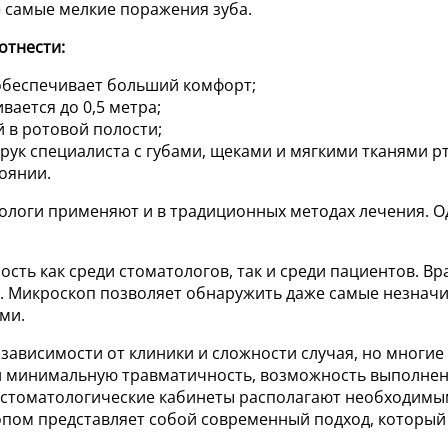
е самые мелкие поражения зуба.
отнести:
обеспечивает больший комфорт;
ается до 0,5 метра;
 в ротовой полости;
ук специалиста с губами, щеками и мягкими тканями рт
оянии.
тологи применяют и в традиционных методах лечения. О
сть как среди стоматологов, так и среди пациентов. Вр
я. Микроскоп позволяет обнаружить даже самые незнач
ми.
зависимости от клиники и сложности случая, но многи
и минимальную травматичность, возможность выполнен
се стоматологические кабинеты располагают необходимы
копом представляет собой современный подход, который