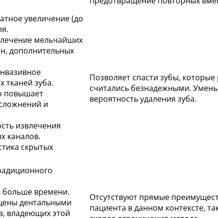
предотвращение повторных вме
тное увеличение (до
ля.
 лечение мельчайших
ин, дополнительных
нвазивное
Позволяет спасти зубы, которые
 тканей зуба.
считались безнадежными. Умен
о повышает
вероятность удаления зуба.
осложнений и
сть извлечения
х каналов.
стика скрытых
радиционного
 больше времени.
Отсутствуют прямые преимущест
ащены дентальными
пациента в данном контексте, так
в, владеющих этой