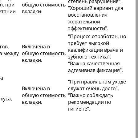
степень разрушения”,
), при
общую стоимость
“Хороший вариант для
етании
вкладки.
восстановления
жевательной
эффективности”.
“Процесс отработан, но
требует высокой
тов,
Включена в
квалификации врача и
а между
общую стоимость
зубного техника”,
вкладки.
“Важна качественная
адгезивная фиксация”.
ны
“При правильном уходе
Включена в
служат очень долго”,
общую стоимость
“Важно соблюдать
куса,
вкладки.
рекомендации по
гигиене”.