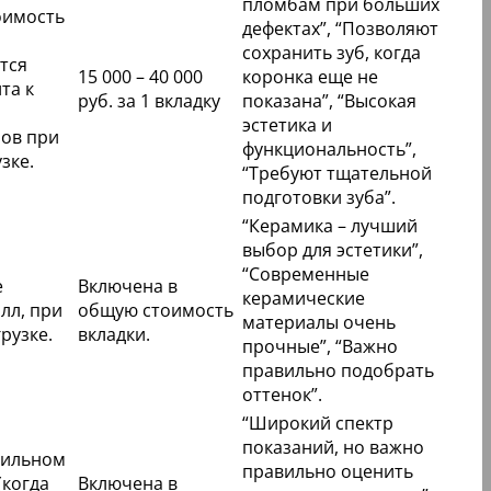
пломбам при больших
оимость
дефектах”, “Позволяют
сохранить зуб, когда
тся
15 000 – 40 000
коронка еще не
та к
руб. за 1 вкладку
показана”, “Высокая
эстетика и
ов при
функциональность”,
зке.
“Требуют тщательной
подготовки зуба”.
“Керамика – лучший
выбор для эстетики”,
“Современные
е
Включена в
керамические
лл, при
общую стоимость
материалы очень
рузке.
вкладки.
прочные”, “Важно
правильно подобрать
оттенок”.
“Широкий спектр
показаний, но важно
сильном
правильно оценить
(когда
Включена в