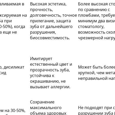
вливаемая в
Высокая эстетика,
Более высокая ст
прочность,
по сравнению с
иксируемая на
долговечность, точное
пломбами, требуе
ба при
прилегание, защита
минимум два визи
-50%), когда
зуба от дальнейшего
стоматологу,
а еще не
разрушения,
возможность скол
биосовместимость.
чрезмерной нагру
Имитирует
естественный цвет и
, дисиликат
Может быть боле
прозрачность зуба,
сид
хрупкой, чем мета
устойчива к
неправильной наг
окрашиванию, не
вызывает аллергии.
Сохранение
максимального
Не подходят при 
м на 30-50%,
объема здоровых
разрушении зуба 