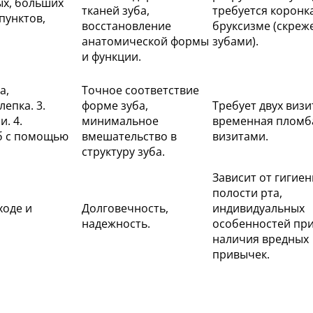
ых, больших
тканей зуба,
требуется коронка
пунктов,
восстановление
бруксизме (скреж
анатомической формы
зубами).
и функции.
а,
Точное соответствие
епка. 3.
форме зуба,
Требует двух визи
. 4.
минимальное
временная пломб
уб с помощью
вмешательство в
визитами.
структуру зуба.
Зависит от гигие
полости рта,
ходе и
Долговечность,
индивидуальных
надежность.
особенностей при
наличия вредных
привычек.