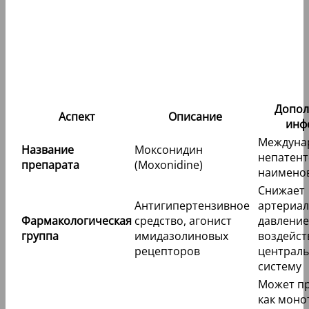
Допол
Аспект
Описание
инф
Междуна
Название
Моксонидин
непатен
препарата
(Moxonidine)
наимено
Снижает
Антигипертензивное
артериа
Фармакологическая
средство, агонист
давление
группа
имидазолиновых
воздейст
рецепторов
централ
систему
Может п
как моно