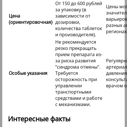
От 150 до 600 рублей
Цены мог
за упаковку (в
значите
Цена
зависимости от
варьиров
(ориентировочная)
дозировки,
разных а
количества таблеток
регионах
и производителя).
Не рекомендуется
резко прекращать
прием препарата из-
за риска развития
Регулярн
“синдрома отмены”.
артериал
Особые указания
Требуется
давления
осторожность при
консульт
управлении
врачом о
транспортными
средствами и работе
с механизмами.
Интересные факты