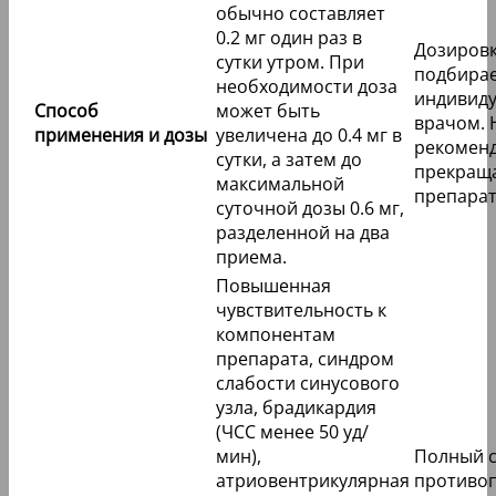
обычно составляет
0.2 мг один раз в
Дозиров
сутки утром. При
подбира
необходимости доза
индивид
Способ
может быть
врачом. 
применения и дозы
увеличена до 0.4 мг в
рекоменд
сутки, а затем до
прекращ
максимальной
препарат
суточной дозы 0.6 мг,
разделенной на два
приема.
Повышенная
чувствительность к
компонентам
препарата, синдром
слабости синусового
узла, брадикардия
(ЧСС менее 50 уд/
мин),
Полный 
атриовентрикулярная
противо