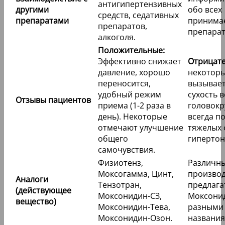
антигипертензивных
другими
обо всех
средств, седативных
препаратами
принима
препаратов,
препарат
алкоголя.
Положительные:
Эффективно снижает
Отрицате
давление, хорошо
некоторы
переносится,
вызывает
удобный режим
сухость в
Отзывы пациентов
приема (1-2 раза в
головокр
день). Некоторые
всегда п
отмечают улучшение
тяжелых
общего
гипертон
самочувствия.
Физиотенз,
Различн
Моксогамма, Цинт,
производ
Аналоги
Тензотран,
предлага
(действующее
Моксонидин-СЗ,
Моксони
вещество)
Моксонидин-Тева,
разными
Моксонидин-Озон.
названия