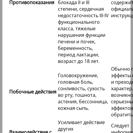
Противопоказания
блокада II и III
содержит
степени, сердечная
официал
недостаточность III-IV
инструкц
функционального
класса, тяжелые
нарушения функции
печени и почек,
беременность,
период лактации,
возраст до 18 лет.
Обычно 
Головокружение,
эффекты 
головная боль,
и прехо
сонливость, сухость
характер
Побочные действия
во рту, тошнота,
возникн
астения, бессонница,
серьезн
кожная сыпь.
эффектов
обратить
Усиливает действие
Следует
других
Взаимодействие с
информи