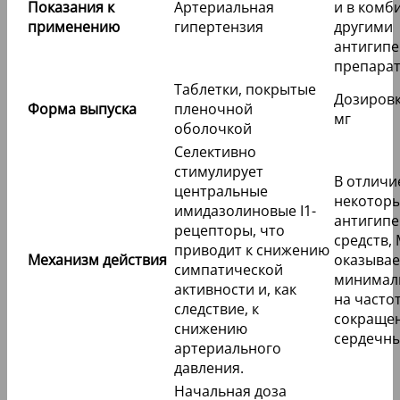
Показания к
Артериальная
и в комб
применению
гипертензия
другими
антигип
препара
Таблетки, покрытые
Дозировки
Форма выпуска
пленочной
мг
оболочкой
Селективно
стимулирует
В отличи
центральные
некоторы
имидазолиновые I1-
антигип
рецепторы, что
средств,
приводит к снижению
Механизм действия
оказывае
симпатической
минимал
активности и, как
на часто
следствие, к
сокраще
снижению
сердечны
артериального
давления.
Начальная доза