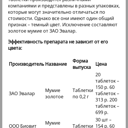
компаниями и представлены в разных упаковках,
которые могут значительно отличаться по
стоимости. Однако все они имеют один общий
признак – темный цвет. Исключение составляют
золотое мумие от ЗАО Эвалар.
Эффективность препарата не зависит от его
цвета:
Форма
Производитель
Название
Цена
выпуска
20
таблеток –
150 р. 60
Мумие
Таблетки
ЗАО Эвалар
таблеток –
золотое
по 0,2 г
313 р. 200
таблеток –
699 р.
30 шт –
Мумие
ООО Биовит
Таблетки
154 р. 60