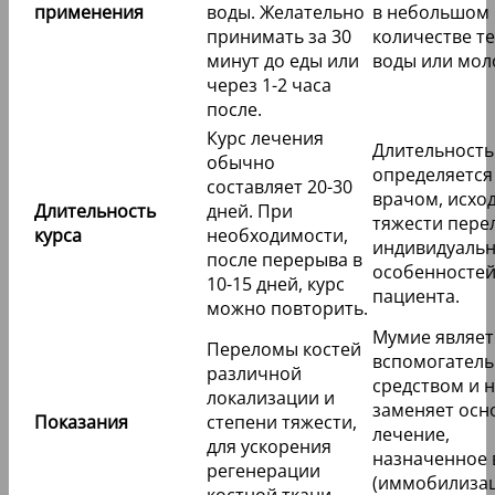
применения
воды. Желательно
в небольшом
принимать за 30
количестве т
минут до еды или
воды или мол
через 1-2 часа
после.
Курс лечения
Длительность
обычно
определяется
составляет 20-30
врачом, исход
Длительность
дней. При
тяжести пере
курса
необходимости,
индивидуаль
после перерыва в
особенносте
10-15 дней, курс
пациента.
можно повторить.
Мумие являет
Переломы костей
вспомогател
различной
средством и 
локализации и
заменяет осн
Показания
степени тяжести,
лечение,
для ускорения
назначенное
регенерации
(иммобилизац
костной ткани.