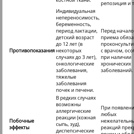
репозиция и т.
Индивидуальная
непереносимость,
беременность,
период лактации,
Перед начал
детский возраст
приема обяза
до 12 лет (в
проконсульти
Противопоказания
некоторых
с врачом, ос
случаях до 3 лет),
при наличии
онкологические
хронических
заболевания,
заболеваний.
тяжелые
заболевания
почек и печени.
В редких случаях
возможны
При появлен
аллергические
любых
реакции (кожная
Побочные
нежелательн
сыпь, зуд),
эффекты
реакций прек
диспепсические
прием и обра