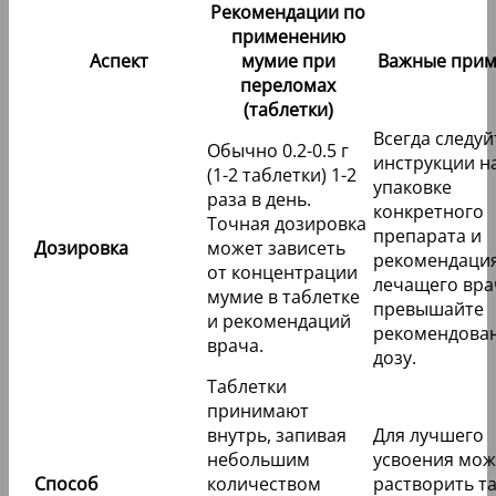
Рекомендации по
применению
Аспект
мумие при
Важные прим
переломах
(таблетки)
Всегда следуй
Обычно 0.2-0.5 г
инструкции н
(1-2 таблетки) 1-2
упаковке
раза в день.
конкретного
Точная дозировка
препарата и
Дозировка
может зависеть
рекомендаци
от концентрации
лечащего вра
мумие в таблетке
превышайте
и рекомендаций
рекомендова
врача.
дозу.
Таблетки
принимают
внутрь, запивая
Для лучшего
небольшим
усвоения мо
Способ
количеством
растворить т