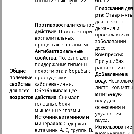
когнитивных функций.
болей.
Полоскания для
рта:
Отвар мяты
для свежего
Противовоспалительное
дыхания и
действие:
Помогает при
профилактики
воспалительных
заболеваний
процессах в организме.
десен.
Антибактериальные
Компрессы:
свойства:
Полезно для
При ушибах,
поддержания гигиены
растяжениях.
Общие
полости рта и борьбы с
Добавление в
полезные
простудными
воду:
Несколько
свойства
заболеваниями.
листочков мяты
для всех
Обезболивающее
в питьевую
возрастов
действие:
Снимает
воду для
головные боли,
освежения и
мышечные спазмы.
улучшения
Источник витаминов и
вкуса.
минералов:
Содержит
Использование
витамины А, С, группы В,
в кулинарии:
В