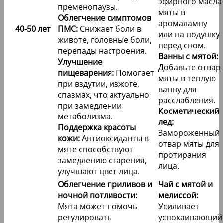
эфирного масла
пременопаузы.
мяты в
Облегчение симптомов
аромалампу
40-50 лет
ПМС:
Снижает боли в
или на подушку
животе, головные боли,
перед сном.
перепады настроения.
Ванны с мятой:
Улучшение
Добавьте отвар
пищеварения:
Помогает
мяты в теплую
при вздутии, изжоге,
ванну для
спазмах, что актуально
расслабления.
при замедлении
Косметический
метаболизма.
лед:
Поддержка красоты
Замороженный
кожи:
Антиоксиданты в
отвар мяты для
мяте способствуют
протирания
замедлению старения,
лица.
улучшают цвет лица.
Облегчение приливов и
Чай с мятой и
ночной потливости:
мелиссой:
Мята может помочь
Усиливает
регулировать
успокаивающий