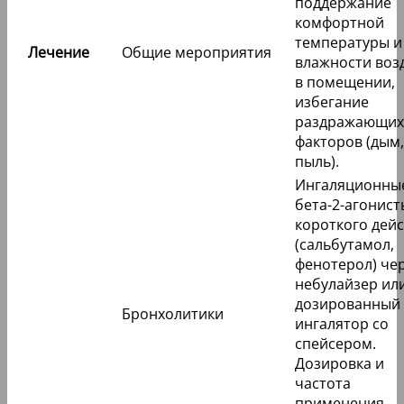
поддержание
комфортной
температуры и
Лечение
Общие мероприятия
влажности воз
в помещении,
избегание
раздражающих
факторов (дым,
пыль).
Ингаляционны
бета-2-агонист
короткого дей
(сальбутамол,
фенотерол) че
небулайзер ил
дозированный
Бронхолитики
ингалятор со
спейсером.
Дозировка и
частота
применения