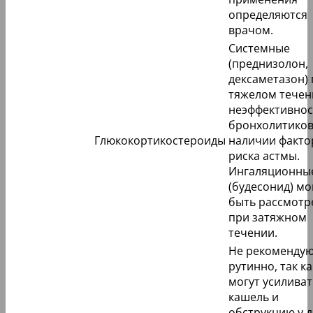
определяются
врачом.
Системные
(преднизолон,
дексаметазон)
тяжелом течен
неэффективнос
бронхолитиков
Глюкокортикостероиды
наличии факто
риска астмы.
Ингаляционны
(будесонид) мо
быть рассмот
при затяжном
течении.
Не рекомендую
рутинно, так ка
могут усиливат
кашель и
обструкцию у 