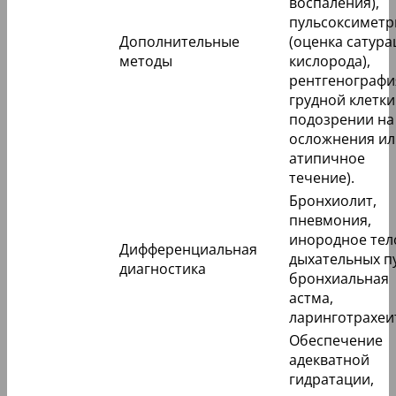
воспаления),
пульсоксиметр
Дополнительные
(оценка сатур
методы
кислорода),
рентгенографи
грудной клетки
подозрении на
осложнения ил
атипичное
течение).
Бронхиолит,
пневмония,
инородное тел
Дифференциальная
дыхательных п
диагностика
бронхиальная
астма,
ларинготрахеи
Обеспечение
адекватной
гидратации,