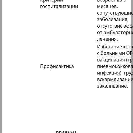
госпитализации
месяцев,
сопутствующи
заболевания,
отсутствие эфф
от амбулаторн
лечения.
Избегание кон
с больными ОР
вакцинация (гр
Профилактика
пневмококков
инфекция), гру
вскармливание
закаливание.