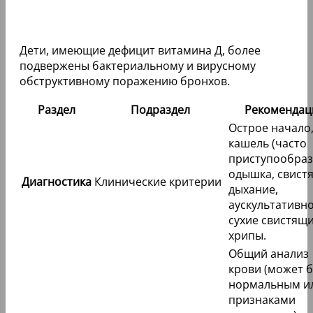
Дети, имеющие дефицит витамина Д, более
подвержены бактериальному и вирусному
обструктивному поражению бронхов.
Раздел
Подраздел
Рекомендац
Острое начало
кашель (часто
приступообраз
одышка, свист
Диагностика
Клинические критерии
дыхание,
аускультативно
сухие свистящ
хрипы.
Общий анализ
крови (может 
нормальным ил
признаками