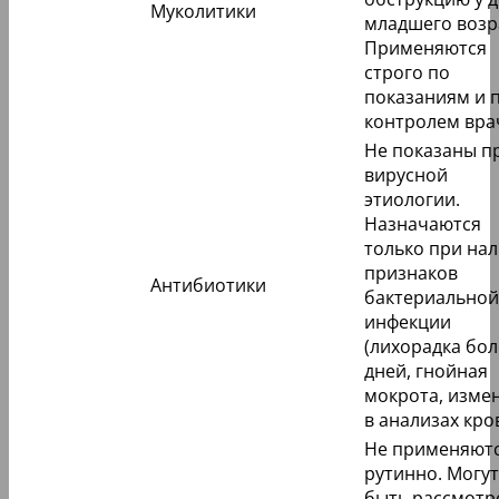
Муколитики
младшего возр
Применяются
строго по
показаниям и 
контролем вра
Не показаны п
вирусной
этиологии.
Назначаются
только при на
признаков
Антибиотики
бактериальной
инфекции
(лихорадка бол
дней, гнойная
мокрота, изме
в анализах кров
Не применяют
рутинно. Могут
быть рассмот