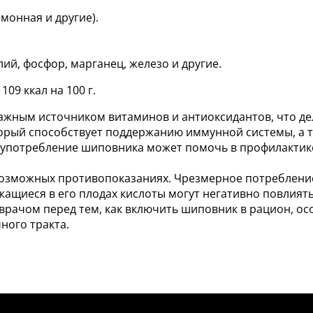
монная и другие).
лий, фосфор, марганец, железо и другие.
09 ккал на 100 г.
жным источником витаминов и антиоксидантов, что дела
торый способствует поддержанию иммунной системы, а т
е употребление шиповника может помочь в профилактик
 возможных противопоказаниях. Чрезмерное потреблени
ржащиеся в его плодах кислоты могут негативно повлият
врачом перед тем, как включить шиповник в рацион, осо
ного тракта.