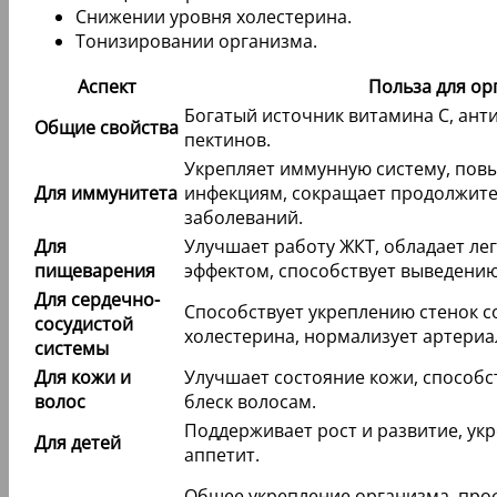
Снижении уровня холестерина.
Тонизировании организма.
Аспект
Польза для ор
Богатый источник витамина С, ант
Общие свойства
пектинов.
Укрепляет иммунную систему, пов
Для иммунитета
инфекциям, сокращает продолжите
заболеваний.
Для
Улучшает работу ЖКТ, обладает ле
пищеварения
эффектом, способствует выведению
Для сердечно-
Способствует укреплению стенок с
сосудистой
холестерина, нормализует артериа
системы
Для кожи и
Улучшает состояние кожи, способс
волос
блеск волосам.
Поддерживает рост и развитие, ук
Для детей
аппетит.
Общее укрепление организма, про