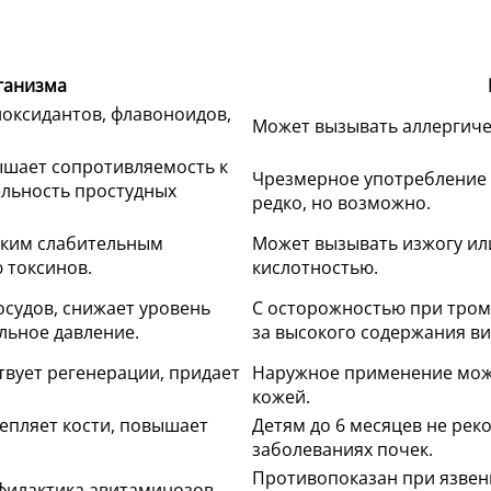
ганизма
иоксидантов, флавоноидов,
Может вызывать аллергиче
ышает сопротивляемость к
Чрезмерное употребление 
льность простудных
редко, но возможно.
гким слабительным
Может вызывать изжогу ил
 токсинов.
кислотностью.
осудов, снижает уровень
С осторожностью при тром
льное давление.
за высокого содержания ви
твует регенерации, придает
Наружное применение може
кожей.
репляет кости, повышает
Детям до 6 месяцев не рек
заболеваниях почек.
Противопоказан при язвен
филактика авитаминозов,