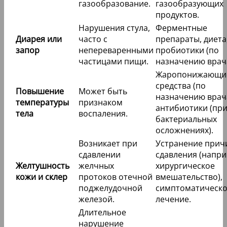
газообразование.
газообразующих
продуктов.
Нарушения стула,
Ферментные
Диарея или
часто с
препараты, диета
запор
непереваренными
пробиотики (по
частицами пищи.
назначению врача
Жаропонижающи
средства (по
Повышение
Может быть
назначению врача
температуры
признаком
антибиотики (пр
тела
воспаления.
бактериальных
осложнениях).
Возникает при
Устранение прич
сдавлении
сдавления (напри
Желтушность
желчных
хирургическое
кожи и склер
протоков отечной
вмешательство),
поджелудочной
симптоматическ
железой.
лечение.
Длительное
нарушение