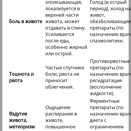
опоясывающая,
Голод (в острый
локализуется в
период), холод на
верхней части
живот,
Боль в животе
живота, может
обезболивающие
отдавать в спину.
препараты (по
Усиливается
назначению врача
после еды,
спазмолитики.
особенно жирной
или острой.
Противорвотные
Частые спутники
препараты (по
Тошнота и
боли, рвота не
назначению врача
рвота
приносит
регидратация
облегчения.
(восполнение
жидкости).
Ферментные
Ощущение
препараты (по
Вздутие
распирания в
назначению врача
живота,
животе,
диета с
метеоризм
повышенное
ограничением