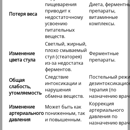
пищеварения
Диета, ферментн
приводит к
препараты,
Потеря веса
недостаточному
витаминные
усвоению
комплексы.
питательных
веществ.
Светлый, жирный,
плохо смываемый
Изменение
Ферментные
стул (стеаторея)
цвета стула
препараты.
из-за недостатка
ферментов.
Следствие
Постельный режи
Общая
интоксикации и
дезинтоксикацио
слабость,
нарушения
терапия (по
утомляемость
обмена веществ.
назначению врача
Коррекция
Изменение
Может быть как
артериального
артериального
пониженным, так
давления по
давления
и повышенным.
назначению врач