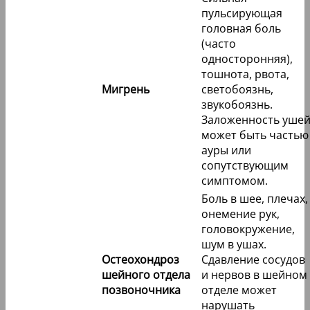
пульсирующая
головная боль
(часто
односторонняя),
тошнота, рвота,
Мигрень
светобоязнь,
звукобоязнь.
Заложенность уше
может быть частью
ауры или
сопутствующим
симптомом.
Боль в шее, плечах,
онемение рук,
головокружение,
шум в ушах.
Остеохондроз
Сдавление сосудов
шейного отдела
и нервов в шейном
позвоночника
отделе может
нарушать