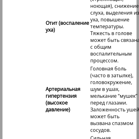
ноющая), снижение
слуха, выделения и
уха, повышение
Отит (воспаление
температуры.
уха)
Тяжесть в голове
может быть связан
с общим
воспалительным
процессом.
Головная боль
(часто в затылке),
головокружение,
Артериальная
шум в ушах,
гипертензия
мелькание “мушек”
(высокое
перед глазами.
давление)
Заложенность уше
может быть
вызвана спазмом
сосудов.
Сильная