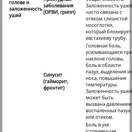
голове и
заболевания
Заложенность уше
заложенность
(ОРВИ, грипп)
часто связана с
ушей
отеком слизистой
носоглотки,
который блокирует
евстахиеву трубу.
Головная боль,
усиливающаяся пр
наклоне головы,
боль в области
пазух, выделения и
Синусит
носа, повышение
(гайморит,
температуры.
фронтит)
Заложенность уше
может быть
вызвана давлением
воспаленных пазух
или отеком.
Боль в ухе
(стреляющая,