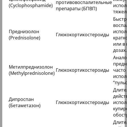
противовоспалительные
(Cyclophosphamide)
испол
препараты (БПВП)
тяжел
Быстр
воспа
Преднизолон
испол
Глюкокортикостероиды
(Prednisolone)
кратк
или в
дозах.
Анало
предн
Метилпреднизолон
Глюкокортикостероиды
часто
(Methylprednisolone)
испол
“пуль
Длите
дейст
Дипроспан
Глюкокортикостероиды
испол
(Бетаметазон)
купир
обост
Длите