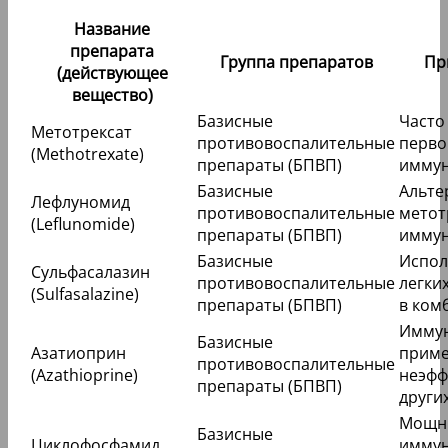
Название
препарата
Группа препаратов
Пр
(действующее
вещество)
Базисные
Часто
Метотрексат
противовоспалительные
перво
(Methotrexate)
препараты (БПВП)
иммун
Базисные
Альте
Лефлуномид
противовоспалительные
метот
(Leflunomide)
препараты (БПВП)
иммун
Базисные
Испол
Сульфасалазин
противовоспалительные
легки
(Sulfasalazine)
препараты (БПВП)
в ком
Иммун
Базисные
Азатиоприн
приме
противовоспалительные
(Azathioprine)
неэфф
препараты (БПВП)
други
Мощн
Базисные
Циклофосфамид
иммун