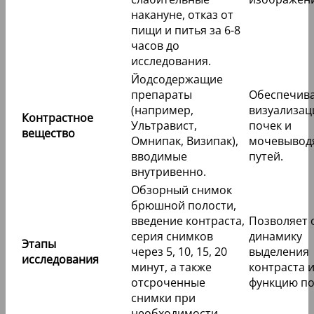
накануне, отказ от
пищи и питья за 6-8
часов до
исследования.
Йодсодержащие
препараты
Обеспечив
(например,
визуализа
Контрастное
Ультравист,
почек и
вещество
Омнипак, Визипак),
мочевывод
вводимые
путей.
внутривенно.
Обзорный снимок
брюшной полости,
введение контраста,
Позволяет 
серия снимков
динамику
Этапы
через 5, 10, 15, 20
выделения
исследования
минут, а также
контраста 
отсроченные
функцию по
снимки при
необходимости.