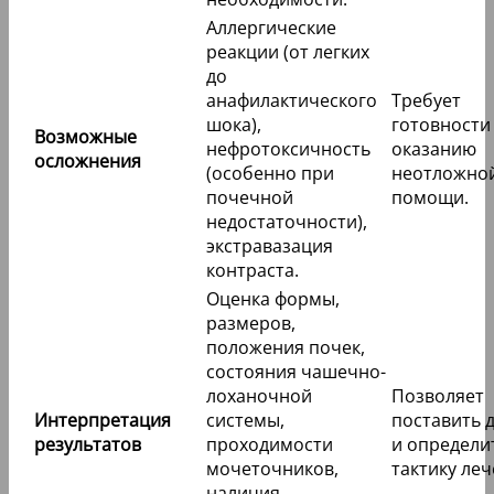
Аллергические
реакции (от легких
до
анафилактического
Требует
шока),
готовности
Возможные
нефротоксичность
оказанию
осложнения
(особенно при
неотложно
почечной
помощи.
недостаточности),
экстравазация
контраста.
Оценка формы,
размеров,
положения почек,
состояния чашечно-
лоханочной
Позволяет
Интерпретация
системы,
поставить 
результатов
проходимости
и определи
мочеточников,
тактику леч
наличия