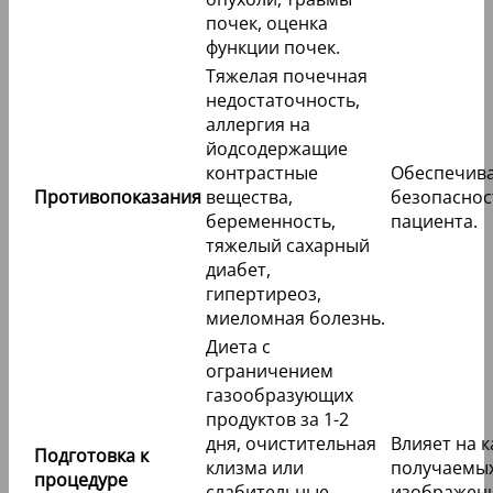
почек, оценка
функции почек.
Тяжелая почечная
недостаточность,
аллергия на
йодсодержащие
контрастные
Обеспечив
Противопоказания
вещества,
безопаснос
беременность,
пациента.
тяжелый сахарный
диабет,
гипертиреоз,
миеломная болезнь.
Диета с
ограничением
газообразующих
продуктов за 1-2
дня, очистительная
Влияет на 
Подготовка к
клизма или
получаемы
процедуре
слабительные
изображен