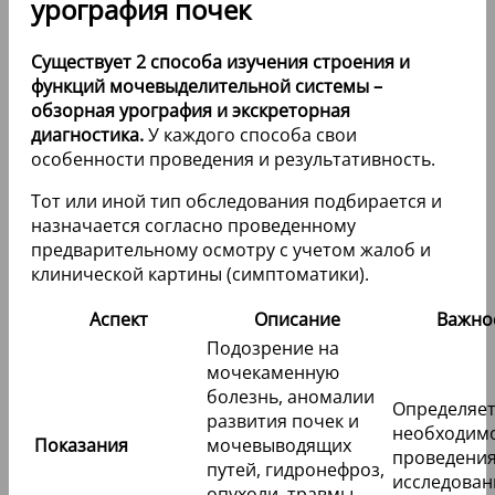
урография почек
Существует 2 способа изучения строения и
функций мочевыделительной системы –
обзорная урография и экскреторная
диагностика.
У каждого способа свои
особенности проведения и результативность.
Тот или иной тип обследования подбирается и
назначается согласно проведенному
предварительному осмотру с учетом жалоб и
клинической картины (симптоматики).
Аспект
Описание
Важно
Подозрение на
мочекаменную
болезнь, аномалии
Определяе
развития почек и
необходим
Показания
мочевыводящих
проведени
путей, гидронефроз,
исследован
опухоли, травмы