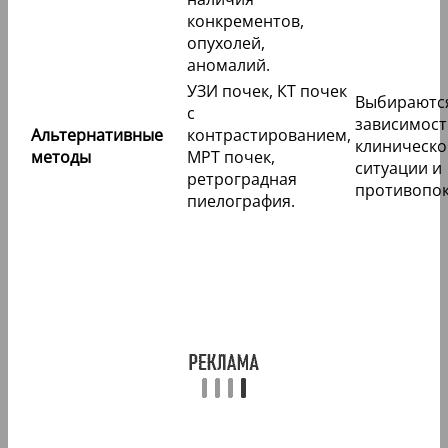
конкрементов,
опухолей,
аномалий.
УЗИ почек, КТ почек
Выбираютс
с
зависимост
Альтернативные
контрастированием,
клиническо
методы
МРТ почек,
ситуации и
ретроградная
противопок
пиелография.