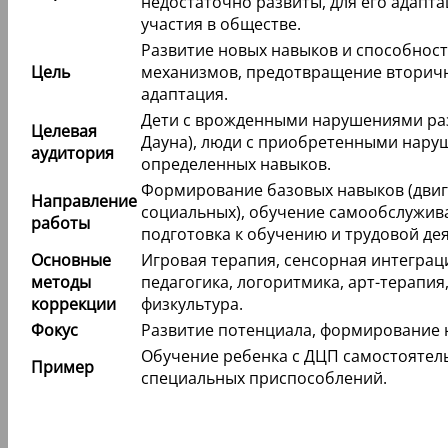
недостаточно развиты, для его адапт
участия в обществе.
Развитие новых навыков и способнос
Цель
механизмов, предотвращение вторич
адаптация.
Дети с врожденными нарушениями раз
Целевая
Дауна), люди с приобретенными нару
аудитория
определенных навыков.
Формирование базовых навыков (двига
Направление
социальных), обучение самообслужив
работы
подготовка к обучению и трудовой де
Основные
Игровая терапия, сенсорная интеграц
методы
педагогика, логоритмика, арт-терапия
коррекции
физкультура.
Фокус
Развитие потенциала, формирование 
Обучение ребенка с ДЦП самостояте
Пример
специальных приспособлений.