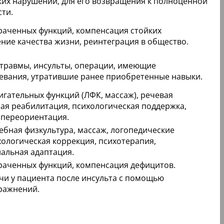
их нарушений, для его возвращения к полноценной
сти.
раченных функций, компенсация стойких
ние качества жизни, реинтеграция в общество.
травмы, инсульты, операции, имеющие
евания, утратившие ранее приобретенные навыки.
игательных функций (ЛФК, массаж), речевая
ная реабилитация, психологическая поддержка,
 переориентация.
ебная физкультура, массаж, логопедические
хологическая коррекция, психотерапия,
иальная адаптация.
раченных функций, компенсация дефицитов.
чи у пациента после инсульта с помощью
ражнений.