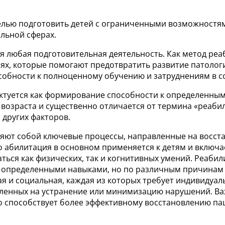
лью подготовить детей с ограниченными возможностями
льной сферах.
я любая подготовительная деятельность. Как метод реа
х, которые помогают предотвратить развитие патологиче
особности к полноценному обучению и затруднениям в 
ктуется как формирование способности к определенным
 возраста и существенно отличается от термина «реаби
 других факторов.
ляют собой ключевые процессы, направленные на восст
о абилитация в основном применяется к детям и включ
ться как физических, так и когнитивных умений. Реаби
и определенными навыками, но по различным причинам 
ая и социальная, каждая из которых требует индивидуал
вленных на устранение или минимизацию нарушений. Ва
то способствует более эффективному восстановлению па