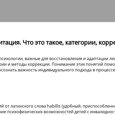
тация. Что это такое, категории, корр
сихологии, важные для восстановления и адаптации лю
ории и методы коррекции. Понимание этих понятий пом
 осознать важность индивидуального подхода в процессе
й от латинского слова habillis (удобный, приспособле
ие психофизических возможностей детей с инвалидност