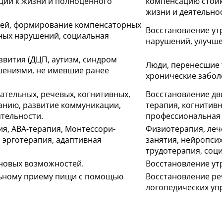
ации к жизни и полноценного
компенсацию стойк
жизни и деятельно
тей, формирование компенсаторных
Восстановление ут
ных нарушений, социальная
нарушений, улучше
вития (ДЦП, аутизм, синдром
Люди, перенесшие 
шениями, не имевшие ранее
хронические забол
тельных, речевых, когнитивных,
Восстановление дв
анию, развитие коммуникации,
терапия, когнитив
ятельности.
профессиональная
ия, АВА-терапия, Монтессори-
Физиотерапия, леч
, эрготерапия, адаптивная
занятия, нейропси
трудотерапия, соц
новых возможностей.
Восстановление ут
льному приему пищи с помощью
Восстановление ре
логопедических уп