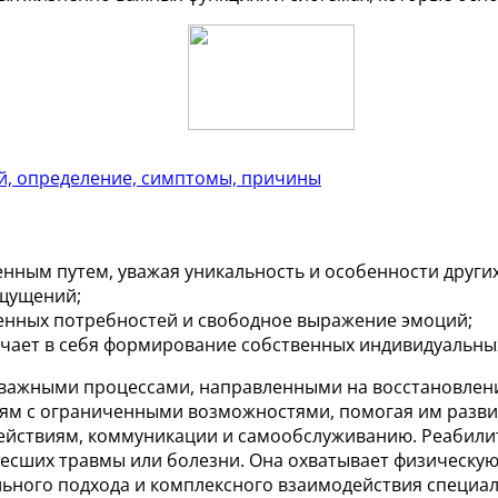
тей, определение, симптомы, причины
нным путем, уважая уникальность и особенности других
ощущений;
ненных потребностей и свободное выражение эмоций;
ючает в себя формирование собственных индивидуальных
 важными процессами, направленными на восстановлен
етям с ограниченными возможностями, помогая им разв
йствиям, коммуникации и самообслуживанию. Реабилита
несших травмы или болезни. Она охватывает физическую
льного подхода и комплексного взаимодействия специали