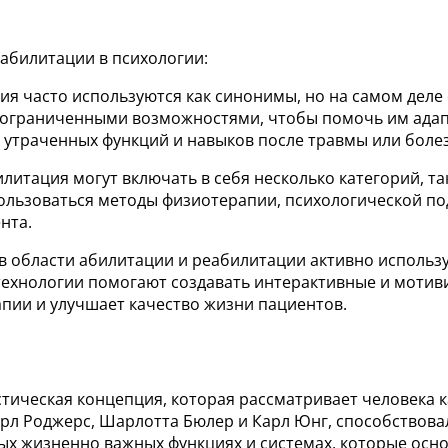
еабилитации в психологии:
ция часто используются как синонимы, но на самом деле
 ограниченными возможностями, чтобы помочь им адапти
 утраченных функций и навыков после травмы или боле
илитация могут включать в себя несколько категорий, та
ользоваться методы физиотерапии, психологической по
нта.
 в области абилитации и реабилитации активно использ
 технологии помогают создавать интерактивные и мотив
пии и улучшает качество жизни пациентов.
тическая концепция, которая рассматривает человека 
 Карл Роджерс, Шарлотта Бюлер и Карл Юнг, способств
ных жизненно важных функциях и системах, которые осн