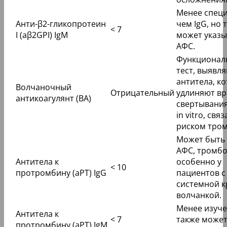
Менее спец
Анти-β2-гликопротеин
чем IgG, но 
< 7
I (aβ2GPI) IgM
может указы
АФС.
Функционал
тест, выявл
антитела, к
Волчаночный
Отрицательный
удлиняют в
антикоагулянт (ВА)
свертывания
in vitro, связ
риском тром
Может быть 
АФС, тромбо
Антитела к
особенно у
< 10
протромбину (aPT) IgG
пациентов с
системной к
волчанкой.
Менее изуче
Антитела к
< 7
также может
протромбину (aPT) IgM