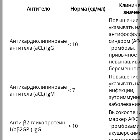
Клиниче
Антитело
Норма (ед/мл)
значе
Повышение 
указывать н
антифосфол
Антикардиолипиновые
синдром (АФ
< 10
антитела (aCL) IgG
тромбозы,
привычное
невынашива
беременнос
Повышение 
указывать н
Антикардиолипиновые
< 7
инфекции,
антитела (aCL) IgM
аутоиммунн
заболевания
Высокоспец
маркер АФС,
Анти-β2-гликопротеин
< 10
тромбозами
I (aβ2GPI) IgG
акушерским
осложнения