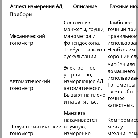
Аспект измерения АД
Описание
Важные ню
Приборы
Состоит из
Наиболее
манжеты, груши,
точный при
Механический
манометра и
правильном
тонометр
фонендоскопа.
использован
Требует навыков
Необходим
аускультации.
хороший слу
Удобен для
Электронное
домашнего
устройство,
использован
Автоматический
измеряющее АД
Тонометры 
тонометр
автоматически.
плечо обыч
Бывают на плечо
точнее
и на запястье.
запястных.
Манжета
накачивается
Компромис
Полуавтоматический
вручную,
между
тонометр
измерение
механическ