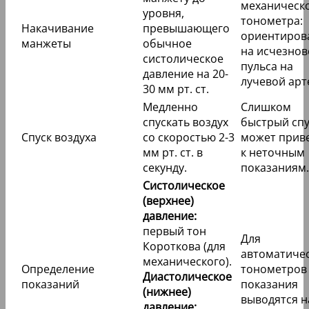
механическ
уровня,
тонометра:
Накачивание
превышающего
ориентиров
манжеты
обычное
на исчезнов
систолическое
пульса на
давление на 20-
лучевой арт
30 мм рт. ст.
Медленно
Слишком
спускать воздух
быстрый спу
Спуск воздуха
со скоростью 2-3
может прив
мм рт. ст. в
к неточным
секунду.
показаниям.
Систолическое
(верхнее)
давление:
первый тон
Для
Короткова (для
автоматиче
механического).
Определение
тонометров
Диастолическое
показаний
показания
(нижнее)
выводятся н
давление: