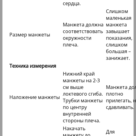
сердца.
Слишком
маленькая
Манжета должна
манжета
соответствовать
завышает
Размер манжеты
окружности
показания,
плеча.
слишком
большая –
занижает.
Техника измерения
Нижний край
манжеты на 2-3
см выше
Манжета до
локтевого сгиба.
плотно
Наложение манжеты
Трубки манжеты
прилегать, н
по центру
сдавливать.
внутренней
стороны плеча.
Накачать
Для
манжету до