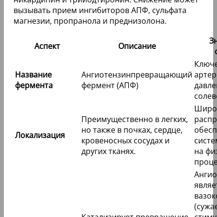
вызывать прием ингибиторов АПФ, сульфата
магнезии, пропранола и преднизолона.
З
Аспект
Описание
Ключе
Название
Ангиотензинпревращающий
артер
фермента
фермент (АПФ)
давле
солев
Широ
Преимущественно в легких,
распр
но также в почках, сердце,
обесп
Локализация
кровеносных сосудах и
систе
других тканях.
на фи
проце
Ангио
явля
вазок
(сужа