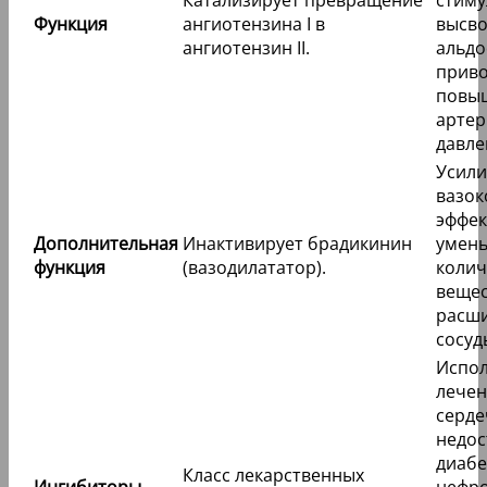
Катализирует превращение
стиму
Функция
ангиотензина I в
высв
ангиотензин II.
альдо
приво
повы
артер
давле
Усили
вазок
эффект
Дополнительная
Инактивирует брадикинин
умен
функция
(вазодилататор).
колич
вещес
расш
сосуд
Испол
лечен
серд
недос
диабе
Класс лекарственных