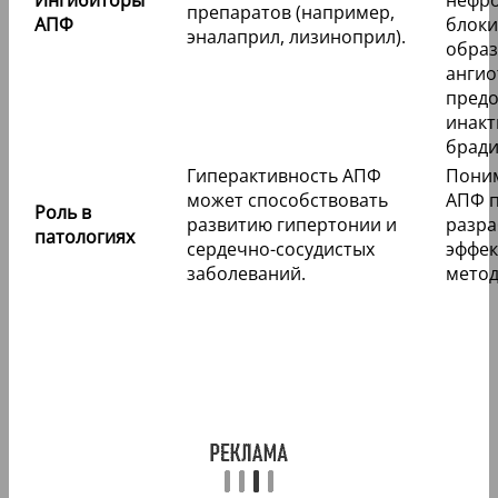
Ингибиторы
нефро
препаратов (например,
АПФ
блоки
эналаприл, лизиноприл).
обра
ангио
пред
инак
бради
Гиперактивность АПФ
Пони
может способствовать
АПФ п
Роль в
развитию гипертонии и
разра
патологиях
сердечно-сосудистых
эффе
заболеваний.
метод