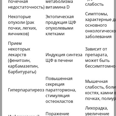
почечная
метаболизма
слабость
недостаточность)
витамина D
Симптомы,
Некоторые
Эктопическая
характерные д
опухоли (рак
продукция ЩФ
основного
почки, легких,
опухолевыми
онкологическо
яичников)
клетками
заболевания
Прием
некоторых
Зависит от
лекарств
Индукция синтеза
препарата,
(фенитоин,
ЩФ в печени
может быть
карбамазепин,
бессимптомно
барбитураты)
Повышенная
Мышечная
секреция
слабость, боли
Гиперпаратиреоз
паратгормона,
костях, камни 
стимуляция
почках, полиу
остеокластов
Лихорадка,
Поражение
увеличение