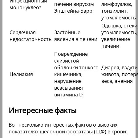
Инфекционный
печени вирусом
лимфоузлов,
мононуклеоз
Эпштейна-Барр
тонзиллит,
утомляемость
Одышка, отеки
Сердечная
Застойные
утомляемость,
недостаточность
явления в печени
увеличение
печени
Повреждение
слизистой
оболочки тонкого
Диарея, вздути
Целиакия
кишечника,
живота, потер
нарушение
веса, анемия
всасывания
витамина D
Интересные факты
Вот несколько интересных фактов о высоких
показателях щелочной фосфатазы (ЩФ) в крови: