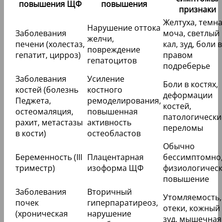
повышения ЩФ
повышения
признаки
Желтуха, темн
Нарушение оттока
Заболевания
моча, светлый
желчи,
печени (холестаз,
кал, зуд, боли в
повреждение
гепатит, цирроз)
правом
гепатоцитов
подреберье
Заболевания
Усиление
Боли в костях,
костей (болезнь
костного
деформации
Педжета,
ремоделирования,
костей,
остеомаляция,
повышенная
патологически
рахит, метастазы
активность
переломы
в кости)
остеобластов
Обычно
Беременность (III
Плацентарная
бессимптомно
триместр)
изоформа ЩФ
физиологичес
повышение
Заболевания
Вторичный
Утомляемость,
почек
гиперпаратиреоз,
отеки, кожный
(хроническая
нарушение
зуд, мышечная