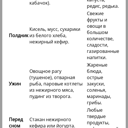
кабачок).
редис, редька.
Свежие
фрукты и
овощи в
Кисель, мусс, сухарики
большом
Полдник
из белого хлеба,
количестве,
нежирный кефир.
сладости,
газированные
напитки.
Жареные
Овощное рагу
блюда,
(тушеное), отварная
острые
Ужин
рыба, паровые котлеты
закуски,
из нежирного мяса,
соленья,
пудинг из творога.
маринады,
грибы.
Любые
твердые
Перед
Стакан нежирного
продукты,
сном
кефира или йогурта.