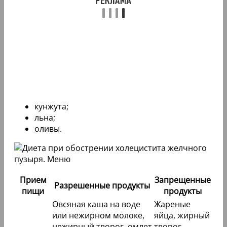
кунжута;
льна;
оливы.
Прием
Запрещенные
Разрешенные продукты
пищи
продукты
Овсяная каша на воде
Жареные
или нежирном молоке,
яйца, жирный
нежирный творог, омлет
творог,