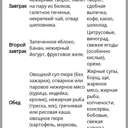
Завтрак
на пару из белков,
сдобная
галетное печенье,
выпечка,
некрепкий чай, отвар
кофе, какао,
шиповника.
шоколад.
Цитрусовые,
виноград,
Запеченное яблоко,
Второй
свежие ягоды
банан, нежирный
завтрак
(особенно
йогурт, фруктовое желе.
кислые),
орехи.
Жирные супы,
Овощной суп-пюре (без
борщ, щи,
зажарки), отварное или
жареное
паровое нежирное мясо
мясо, жирная
(курица, индейка,
рыба,
кролик), нежирная рыба
Обед
копчености,
(треска, хек), гречневая
консервы,
или рисовая каша,
бобовые,
овощное пюре
свежая
(картофель, морковь,
капуста,