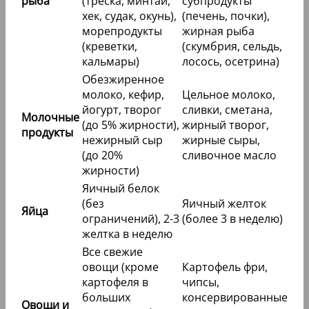
рыба
(треска, минтай,
субпродукты
хек, судак, окунь),
(печень, почки),
морепродукты
жирная рыба
(креветки,
(скумбрия, сельдь,
кальмары)
лосось, осетрина)
Обезжиренное
молоко, кефир,
Цельное молоко,
йогурт, творог
сливки, сметана,
Молочные
(до 5% жирности),
жирный творог,
продукты
нежирный сыр
жирные сыры,
(до 20%
сливочное масло
жирности)
Яичный белок
(без
Яичный желток
Яйца
ограничений), 2-3
(более 3 в неделю)
желтка в неделю
Все свежие
овощи (кроме
Картофель фри,
картофеля в
чипсы,
больших
консервированные
Овощи и