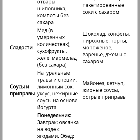
отвары
пакетированные
шиповника,
соки с сахаром
компоты без
сахара
Мед (в
Шоколад, конфеты,
умеренных
пирожные, торты,
количествах),
Сладости
мороженое,
сухофрукты,
варенье, джемы с
желе, мармелад
сахаром
(без сахара)
Натуральные
травы и специи,
Майонез, кетчуп,
Соусы и
лимонный сок,
жирные соусы,
приправы
уксус, нежирные
острые приправы
соусы на основе
йогурта
Понедельник:
Завтрак: овсянка
на воде с
ягодами. Обед: