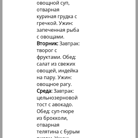
овощной суп,
отварная
куриная грудка с
гречкой. Ужин:
запеченная рыба
с овощами.
Вторник:
Завтрак:
творог с
фруктами. Обед:
салат из свежих
овощей, индейка
на пару. Ужин:
овощное рагу.
Среда:
Завтрак:
цельнозерновой
тост с авокадо.
Обед: суп-пюре
из брокколи,
отварная
телятина с бурым