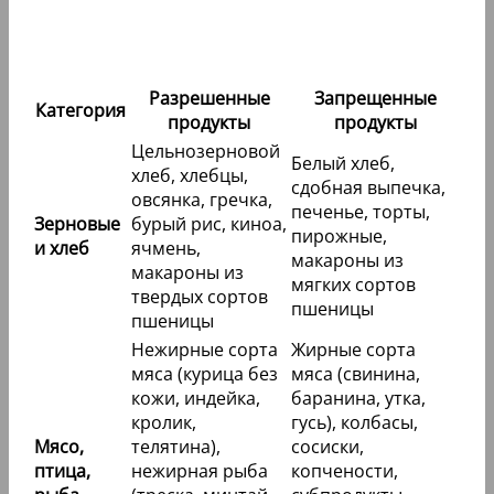
Разрешенные
Запрещенные
Категория
продукты
продукты
Цельнозерновой
Белый хлеб,
хлеб, хлебцы,
сдобная выпечка,
овсянка, гречка,
печенье, торты,
Зерновые
бурый рис, киноа,
пирожные,
и хлеб
ячмень,
макароны из
макароны из
мягких сортов
твердых сортов
пшеницы
пшеницы
Нежирные сорта
Жирные сорта
мяса (курица без
мяса (свинина,
кожи, индейка,
баранина, утка,
кролик,
гусь), колбасы,
Мясо,
телятина),
сосиски,
птица,
нежирная рыба
копчености,