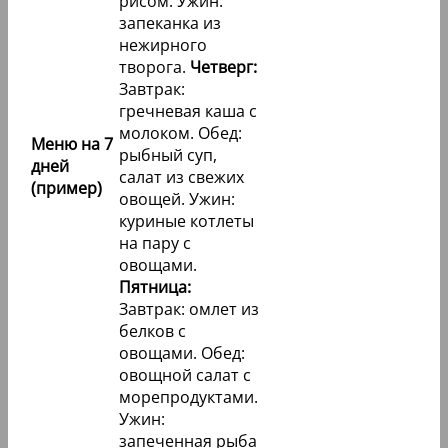
рисом. Ужин:
запеканка из
нежирного
творога.
Четверг:
Завтрак:
гречневая каша с
молоком. Обед:
Меню на 7
рыбный суп,
дней
салат из свежих
(пример)
овощей. Ужин:
куриные котлеты
на пару с
овощами.
Пятница:
Завтрак: омлет из
белков с
овощами. Обед:
овощной салат с
морепродуктами.
Ужин:
запеченная рыба