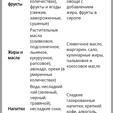
количествах),
овощи с
фрукты
фрукты и ягоды
добавлением
(свежие,
жира, фрукты в
замороженные,
сиропе
сушеные)
Растительные
масла
(оливковое,
Сливочное масло,
подсолнечное,
маргарин, сало,
Жиры и
льняное,
кулинарные жиры,
масла
кукурузное,
пальмовое и
рапсовое),
кокосовое масло
авокадо, орехи (в
умеренных
количествах)
Вода, несладкий
чай (зеленый,
Сладкие
черный,
газированные
травяной),
напитки, крепкий
Напитки
несладкие соки,
кофе, алкоголь,