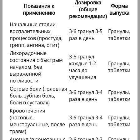
Дозировка
Показания к
Форма
(общие
применению
выпуска
рекомендации)
Начальные стадии
воспалительных
3-6 гранул 3-5
Гранулы,
процессов (простуда,
раз в день
таблетки
грипп, ангина, отит)
Лихорадочные
3-6 гранул
состояния с быстрым
каждые 1-2
Гранулы,
началом, без
часа до
таблетки
выраженной
улучшения
потливости
Острые боли (головная
3-6 гранул 3-4
Гранулы,
боль, зубная боль,
раза в день
таблетки
боли в суставах)
Кровотечения
(носовые,
3-6 гранул 3-4
Гранулы,
менструальные, после
раза в день
таблетки
травм)
Анемия (в сочетании с
3-6 гранул 2-3
Гранулы,