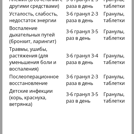
другими средствами)
раза в день
таблетки
Усталость, слабость,
3-6 гранул 2-3
Гранулы,
недостаток энергии
раза в день
таблетки
Воспаление
3-6 гранул 3-5
Гранулы,
дыхательных путей
раз в день
таблетки
(бронхит, ларингит)
Травмы, ушибы,
растяжения (для
3-6 гранул 3-4
Гранулы,
уменьшения боли и
раза в день
таблетки
воспаления)
Послеоперационное
3-6 гранул 2-3
Гранулы,
восстановление
раза в день
таблетки
Детские инфекции
3-6 гранул 3-5
Гранулы,
(корь, краснуха,
раз в день
таблетки
ветрянка)