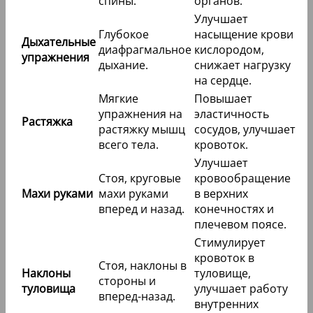
спины.
органов.
Улучшает
Глубокое
насыщение крови
Дыхательные
диафрагмальное
кислородом,
упражнения
дыхание.
снижает нагрузку
на сердце.
Мягкие
Повышает
упражнения на
эластичность
Растяжка
растяжку мышц
сосудов, улучшает
всего тела.
кровоток.
Улучшает
Стоя, круговые
кровообращение
Махи руками
махи руками
в верхних
вперед и назад.
конечностях и
плечевом поясе.
Стимулирует
кровоток в
Стоя, наклоны в
Наклоны
туловище,
стороны и
туловища
улучшает работу
вперед-назад.
внутренних