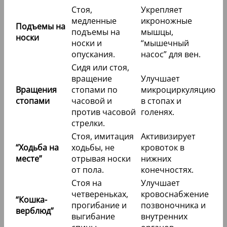
Стоя,
Укрепляет
медленные
икроножные
Подъемы на
подъемы на
мышцы,
носки
носки и
“мышечный
опускания.
насос” для вен.
Сидя или стоя,
вращение
Улучшает
Вращения
стопами по
микроциркуляцию
стопами
часовой и
в стопах и
против часовой
голенях.
стрелки.
Стоя, имитация
Активизирует
“Ходьба на
ходьбы, не
кровоток в
месте”
отрывая носки
нижних
от пола.
конечностях.
Стоя на
Улучшает
четвереньках,
кровоснабжение
“Кошка-
прогибание и
позвоночника и
верблюд”
выгибание
внутренних