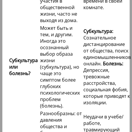
участия в
времени в своей
общественной
комнате.
жизни, часто не
выходя из дома.
Может быть и
Субкультура:
тем, и другим.
Сознательное
Иногда это
дистанцирование
осознанный
от общества, поиск
выбор образа
единомышленников
Субкультура
жизни
онлайн.
Болезнь:
или
(субкультура), но
Депрессия,
болезнь?
чаще это
тревожные
симптом более
расстройства,
глубоких
социальная фобия,
психологических
которые приводят к
проблем
изоляции.
(болезнь).
Разнообразны: от
Неудачи в учебе/
давления
работе,
общества и
травмирующий