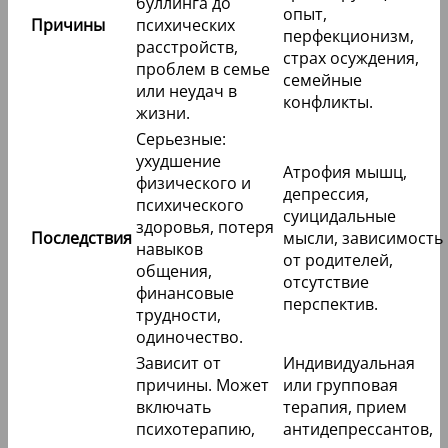
буллинга до
опыт,
Причины
психических
перфекционизм,
расстройств,
страх осуждения,
проблем в семье
семейные
или неудач в
конфликты.
жизни.
Серьезные:
ухудшение
Атрофия мышц,
физического и
депрессия,
психического
суицидальные
здоровья, потеря
Последствия
мысли, зависимость
навыков
от родителей,
общения,
отсутствие
финансовые
перспектив.
трудности,
одиночество.
Зависит от
Индивидуальная
причины. Может
или групповая
включать
терапия, прием
психотерапию,
антидепрессантов,