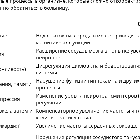
лые процессы в организме, которые сложно откорректи
нно обратиться в больницу.
ние
Недостаток кислорода в мозге приводит
когнитивных функций.
Расширение сосудов мозга в попытке уве
ия
нейронов.
Дисрегуляция циклов сна и бодрствован
онливость)
системы.
Нарушение функций гиппокампа и других
ания, памяти
процессы.
Изменение уровня нейротрансмиттеров 
епрессия
регуляции.
ке, а затем и
Компенсаторное увеличение частоты и г
количества кислорода.
икардия)
Увеличение частоты сердечных сокращени
Нарушение регуляции сосудистого тонуса