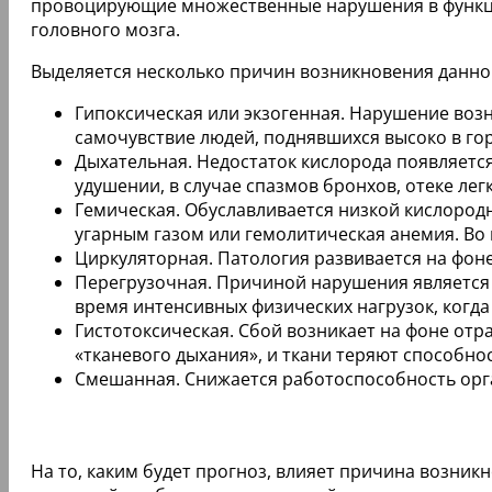
провоцирующие множественные нарушения в функци
головного мозга.
Выделяется несколько причин возникновения данно
Гипоксическая или экзогенная. Нарушение воз
самочувствие людей, поднявшихся высоко в г
Дыхательная. Недостаток кислорода появляетс
удушении, в случае спазмов бронхов, отеке лег
Гемическая. Обуславливается низкой кислород
угарным газом или гемолитическая анемия. Во 
Циркуляторная. Патология развивается на фон
Перегрузочная. Причиной нарушения является 
время интенсивных физических нагрузок, когд
Гистотоксическая. Сбой возникает на фоне от
«тканевого дыхания», и ткани теряют способно
Смешанная. Снижается работоспособность орга
На то, каким будет прогноз, влияет причина возни