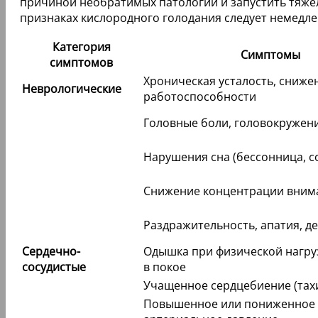
причиной необратимых патологий и запустить тяже
признаках кислородного голодания следует немедле
Категория
Симптомы
симптомов
Хроническая усталость, сниже
Неврологические
работоспособности
Головные боли, головокружен
Нарушения сна (бессонница, с
Снижение концентрации вним
Раздражительность, апатия, д
Сердечно-
Одышка при физической нагруз
сосудистые
в покое
Учащенное сердцебиение (тах
Повышенное или пониженное