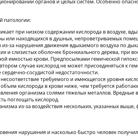
онировании органов и целых систем. Особенно опасно
й патологии:
никает при низком содержании кислорода в воздухе, вд
оры или находящихся в душных, непроветриваемых поме
я из-за нарушения движения вдыхаемого воздуха по дых
ких и слизистых оболочек бронхиального дерева, при во
ной емкостью крови. Предпосылками гемической гипокс
втором случае кислород не может присоединяться к гем
е сердечно-сосудистой недостаточности.
несоответствие требуемого и имеющегося уровня кисло
а объем кислорода в крови ниже, чем требуется работа
равления организма солями тяжелых металлов. Вредные
сть поглощать кислород.
низма из-за воздействия нескольких, указанных выше, 
кновения нарушения и насколько быстро человек получи