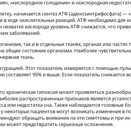
ия», «кислородное голодание» и «кислородная недоста
летку, начинается синтез АТФ (аденозинтрифосфата) — «
 в ходе окислительных реакций. АТФ необходимо для 
При нехватке кислорода уровень АТФ снижается, что при
ских заболеваний.
ганизме, так и в отдельных тканях, органах или частях 
 на общее состояние организма. Наиболее чувствитель
 нервная ткань.
турацией. Этот показатель измеряется с помощью пуль
ии составляет 95% и выше. Если показатель снижается вс
что хроническая гипоксия может проявляться разнообр
аиболее распространенных признаков является усталос
са или недостатка сна. Также наблюдаются головные бо
 у некоторых пациентов могут возникать изменения в п
омендуют обращать внимание на эти симптомы и при их 
ии может предотвратить серьезные осложнения.