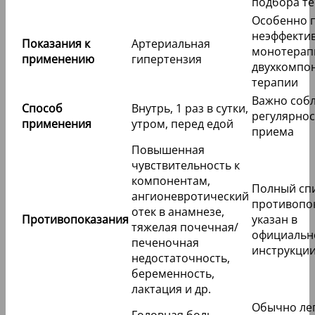
подбора т
Особенно 
неэффекти
Показания к
Артериальная
монотерап
применению
гипертензия
двухкомпо
терапии
Важно соб
Способ
Внутрь, 1 раз в сутки,
регулярнос
применения
утром, перед едой
приема
Повышенная
чувствительность к
компонентам,
Полный сп
ангионевротический
противопо
отек в анамнезе,
Противопоказания
указан в
тяжелая почечная/
официальн
печеночная
инструкци
недостаточность,
беременность,
лактация и др.
Обычно лег
Головная боль,