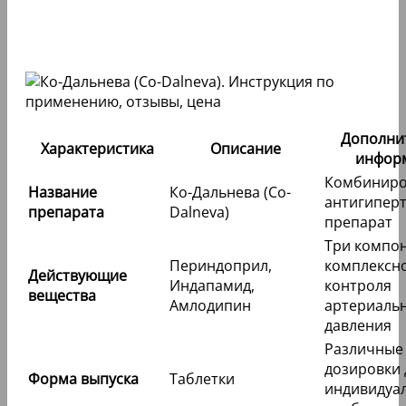
Дополни
Характеристика
Описание
инфор
Комбинир
Название
Ко-Дальнева (Co-
антигипер
препарата
Dalneva)
препарат
Три компон
Периндоприл,
комплексн
Действующие
Индапамид,
контроля
вещества
Амлодипин
артериаль
давления
Различные
дозировки 
Форма выпуска
Таблетки
индивидуа