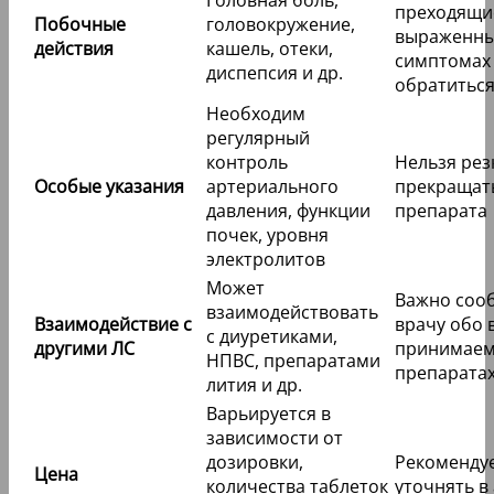
преходящие
Побочные
головокружение,
выраженн
действия
кашель, отеки,
симптомах 
диспепсия и др.
обратиться
Необходим
регулярный
контроль
Нельзя рез
Особые указания
артериального
прекращат
давления, функции
препарата
почек, уровня
электролитов
Может
Важно соо
взаимодействовать
Взаимодействие с
врачу обо 
с диуретиками,
другими ЛС
принимае
НПВС, препаратами
препарата
лития и др.
Варьируется в
зависимости от
дозировки,
Рекоменду
Цена
количества таблеток
уточнять в