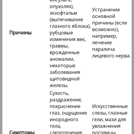
опухолях),
Устранение
экзофтальм
основной
(выпячивание
причины (если
глазного яблока),
возможно),
Причины
рубцовые
например,
изменения век,
лечение
травмы,
паралича
врожденные
лицевого нерва.
аномалии,
некоторые
заболевания
щитовидной
железы.
Сухость,
раздражение,
покраснение
Искусственные
глаз, ощущение
слезы, глазные
инородного
гели, мази для
тела,
увлажнения
Симптомы
слезотечение,
роговицы,