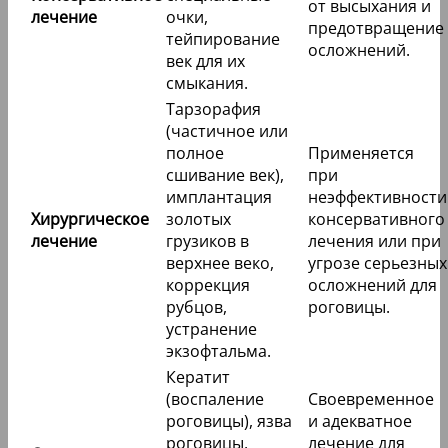
от высыхания и
лечение
очки,
предотвращение
тейпирование
осложнений.
век для их
смыкания.
Тарзорафия
(частичное или
полное
Применяется
сшивание век),
при
имплантация
неэффективности
Хирургическое
золотых
консервативного
лечение
грузиков в
лечения или при
верхнее веко,
угрозе серьезных
коррекция
осложнений для
рубцов,
роговицы.
устранение
экзофтальма.
Кератит
(воспаление
Своевременное
роговицы), язва
и адекватное
роговицы,
лечение для