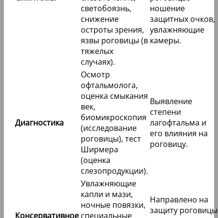
светобоязнь,
ношение
снижение
защитных очков,
остроты зрения,
увлажняющие
язвы роговицы (в
камеры.
тяжелых
случаях).
Осмотр
офтальмолога,
оценка смыкания
Выявление
век,
степени
биомикроскопия
Диагностика
лагофтальма и
(исследование
его влияния на
роговицы), тест
роговицу.
Ширмера
(оценка
слезопродукции).
Увлажняющие
капли и мази,
Направлено на
ночные повязки,
защиту роговицы
Консервативное
специальные