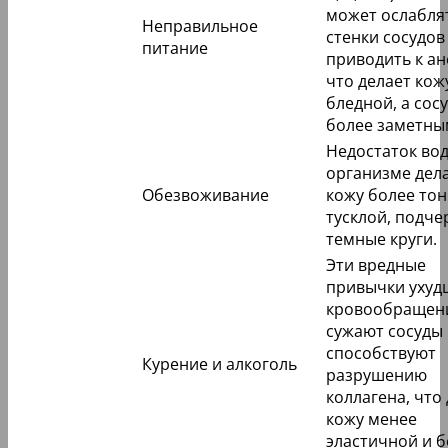
может ослабля
Неправильное
стенки сосудов
питание
приводить к ан
что делает кож
бледной, а сос
более заметны
Недостаток вод
организме дел
Обезвоживание
кожу более тон
тусклой, подче
темные круги.
Эти вредные
привычки уху
кровообращен
сужают сосуды
способствуют
Курение и алкоголь
разрушению
коллагена, что
кожу менее
эластичной и 