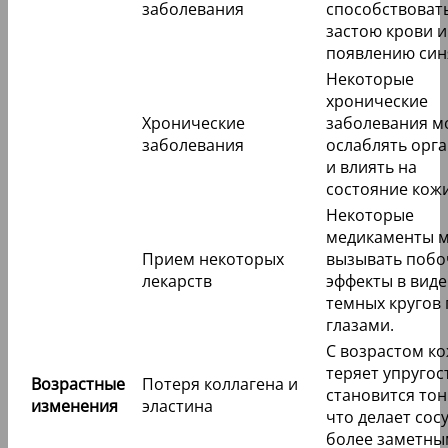
заболевания
способствоват
застою крови и
появлению син
Некоторые
хронические
Хронические
заболевания м
заболевания
ослаблять орг
и влиять на
состояние кожи
Некоторые
медикаменты м
Прием некоторых
вызывать поб
лекарств
эффекты в виде
темных кругов 
глазами.
С возрастом к
теряет упругос
Возрастные
Потеря коллагена и
становится то
изменения
эластина
что делает сос
более заметны