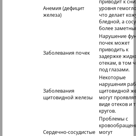
приводит к сн
Анемия (дефицит
уровня гемогл
железа)
что делает кож
бледной, а сос
более заметны
Нарушение фу
почек может
приводить к
Заболевания почек
задержке жидк
отекам, в том 
под глазами.
Некоторые
нарушения ра
Заболевания
щитовидной ж
щитовидной железы
могут проявлят
виде отеков и 
кругов.
Проблемы с
кровообращен
Сердечно-сосудистые
могут