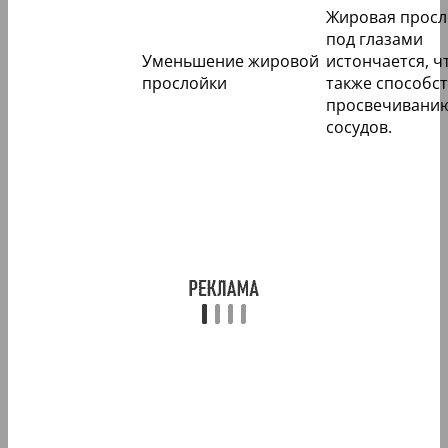
Жировая просл
под глазами
Уменьшение жировой
истончается, ч
прослойки
также способст
просвечивани
сосудов.