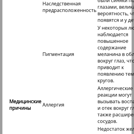
были синяки п
Наследственная
глазами, велик
предрасположенность
вероятность, ч
появятся и у де
У некоторых л
наблюдается
повышенное
содержание
Пигментация
меланина в об
вокруг глаз, чт
приводит к
появлению те
кругов.
Аллергические
реакции могут
Медицинские
вызывать восп
Аллергия
причины
и отек вокруг гл
также расшире
сосудов.
Недостаток же