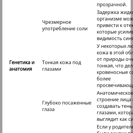
прозрачной.
Задержка жидк
организме мож
Чрезмерное
привести к оте
употребление соли
которые усили
видимость син
У некоторых л
кожа в этой об
от природы оч
Генетика и
Тонкая кожа под
тонкая, что де
анатомия
глазами
кровеносные с
более
просвечивающ
Анатомическо
строение лица
Глубоко посаженные
создавать тень
глаза
глазами, котор
выглядит как с
Если у родител