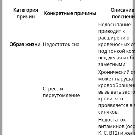
Категория
Описание
Конкретные причины
причин
пояснени
Недосыпание
приводит к
расширению
Образ жизни
Недостаток сна
кровеносных с
под тонкой ко
век, делая их б
заметными.
Хронический с
может наруша
кровообращен
Стресс и
вызывать заст
переутомление
крови, что
проявляется в 
синяков.
Недостаток
витаминов (ос
K, C, B12) и жел